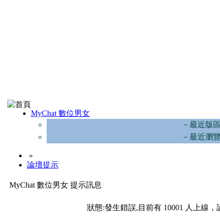
MyChat 數位男女
－最近版
－最近瀏
»
論壇提示
MyChat 數位男女 提示訊息
狀態:發生錯誤,目前有 10001 人上線