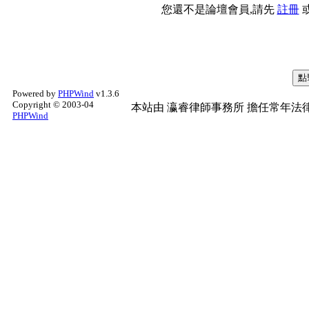
您還不是論壇會員,請先
註冊
Powered by
PHPWind
v1.3.6
Copyright © 2003-04
本站由
瀛睿律師事務所
擔任常年法律
PHPWind