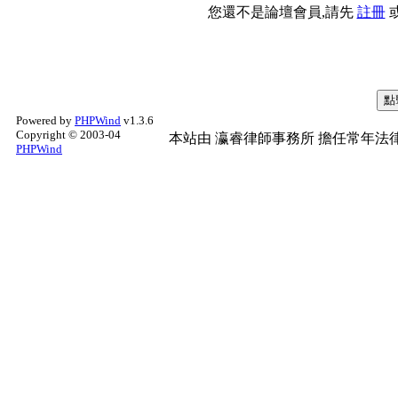
您還不是論壇會員,請先
註冊
Powered by
PHPWind
v1.3.6
Copyright © 2003-04
本站由
瀛睿律師事務所
擔任常年法律
PHPWind