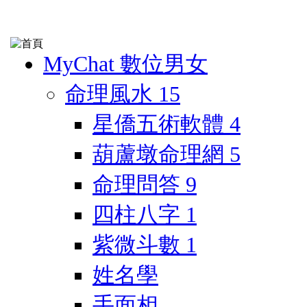
MyChat 數位男女
命理風水
15
星僑五術軟體
4
葫蘆墩命理網
5
命理問答
9
四柱八字
1
紫微斗數
1
姓名學
手面相