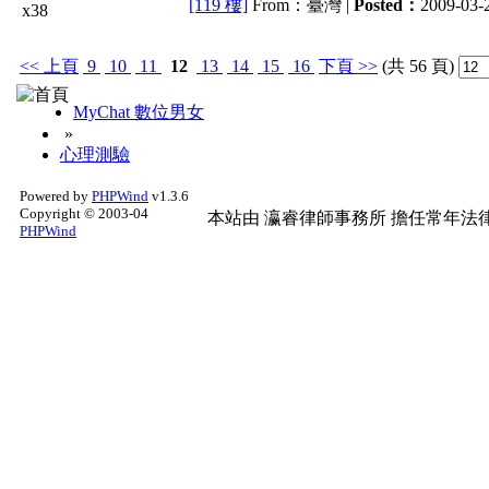
[119 樓]
From：臺灣 |
Posted：
2009-03-2
x38
<<
上頁
9
10
11
12
13
14
15
16
下頁
>>
(共 56 頁)
MyChat 數位男女
»
心理測驗
Powered by
PHPWind
v1.3.6
Copyright © 2003-04
本站由
瀛睿律師事務所
擔任常年法律
PHPWind