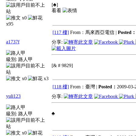
[♣]
看看
x0
x95
[117 樓]
From：馬來西亞電信 |
Posted
a1737f
分享:
級別:
路人甲
[& # 9829]
x0
x3
[118 樓]
From：臺灣 |
Posted：
2009-03-2
yuli123
分享:
♣
級別:
路人甲
x0