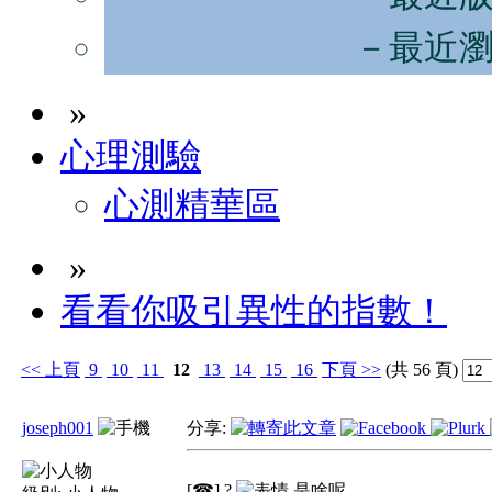
－最近
»
心理測驗
心測精華區
»
看看你吸引異性的指數！
<<
上頁
9
10
11
12
13
14
15
16
下頁
>>
(共 56 頁)
joseph001
分享:
[☎] ?
是啥呢