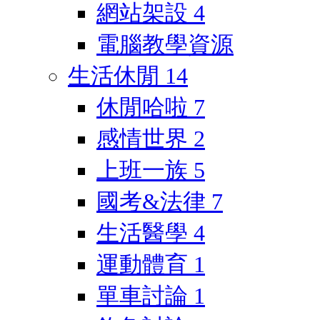
網站架設
4
電腦教學資源
生活休閒
14
休閒哈啦
7
感情世界
2
上班一族
5
國考&法律
7
生活醫學
4
運動體育
1
單車討論
1