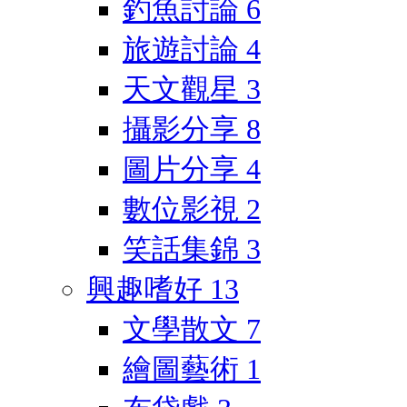
釣魚討論
6
旅遊討論
4
天文觀星
3
攝影分享
8
圖片分享
4
數位影視
2
笑話集錦
3
興趣嗜好
13
文學散文
7
繪圖藝術
1