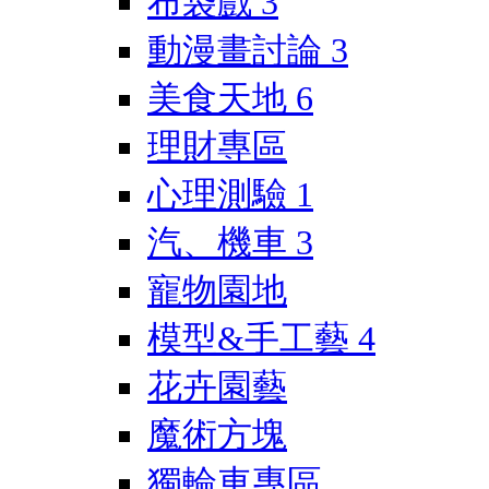
布袋戲
3
動漫畫討論
3
美食天地
6
理財專區
心理測驗
1
汽、機車
3
寵物園地
模型&手工藝
4
花卉園藝
魔術方塊
獨輪車專區