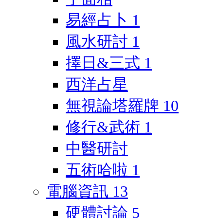
易經占卜
1
風水研討
1
擇日&三式
1
西洋占星
無視論塔羅牌
10
修行&武術
1
中醫研討
五術哈啦
1
電腦資訊
13
硬體討論
5