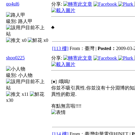
qo4ul6
分享:
級別:
路人甲
♣
x0
x0
[113 樓]
From：臺灣 |
Posted：
2009-03-2
shoo0225
分享:
級別:
小人物
[♦] :哦嗚!
你並不吸引異性.你並沒有十分淵博的知
x11
異性的歡迎.
x30
有點無言啦!!!!
[114 樓]
From：臺灣中華電信HINET |
P