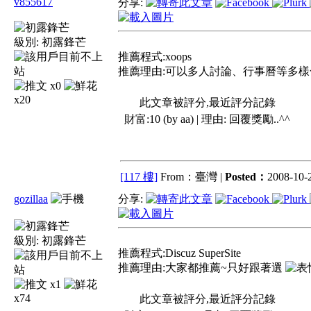
v855617
分享:
級別:
初露鋒芒
推薦程式:xoops
推薦理由:可以多人討論、行事曆等多樣
x0
x20
此文章被評分,最近評分記錄
財富:10 (by aa) | 理由:
回覆獎勵..^^
[117 樓]
From：臺灣 |
Posted：
2008-10-2
gozillaa
分享:
級別:
初露鋒芒
推薦程式:Discuz SuperSite
推薦理由:大家都推薦~只好跟著選
x1
x74
此文章被評分,最近評分記錄