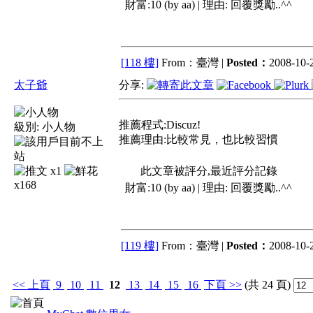
財富:10 (by aa) | 理由:
回覆獎勵..^^
[118 樓]
From：臺灣 |
Posted：
2008-10-2
太子爺
分享:
推薦程式:Discuz!
級別:
小人物
推薦理由:比較常見，也比較習慣
x1
此文章被評分,最近評分記錄
x168
財富:10 (by aa) | 理由:
回覆獎勵..^^
[119 樓]
From：臺灣 |
Posted：
2008-10-2
<<
上頁
9
10
11
12
13
14
15
16
下頁
>>
(共 24 頁)