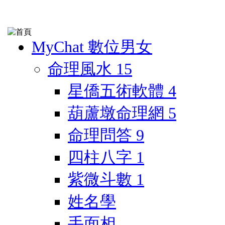
MyChat 數位男女
命理風水
15
星僑五術軟體
4
葫蘆墩命理網
5
命理問答
9
四柱八字
1
紫微斗數
1
姓名學
手面相