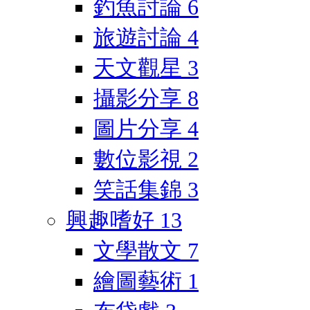
釣魚討論
6
旅遊討論
4
天文觀星
3
攝影分享
8
圖片分享
4
數位影視
2
笑話集錦
3
興趣嗜好
13
文學散文
7
繪圖藝術
1