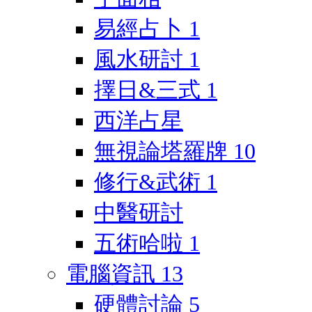
易經占卜
1
風水研討
1
擇日&三式
1
西洋占星
無視論塔羅牌
10
修行&武術
1
中醫研討
五術哈啦
1
電腦資訊
13
硬體討論
5