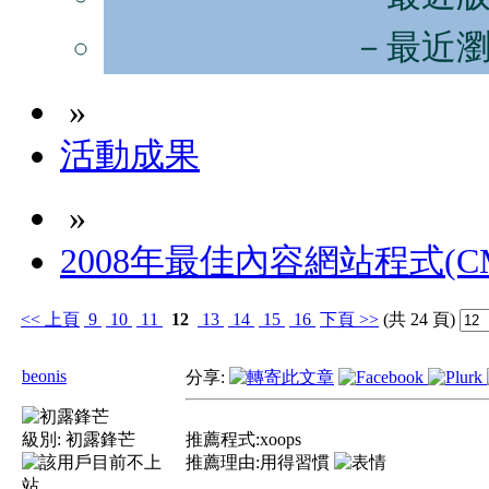
－最近
»
活動成果
»
2008年最佳內容網站程式(C
<<
上頁
9
10
11
12
13
14
15
16
下頁
>>
(共 24 頁)
beonis
分享:
級別:
初露鋒芒
推薦程式:xoops
推薦理由:用得習慣