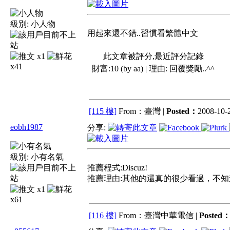
級別:
小人物
用起來還不錯..習慣看繁體中文
x1
此文章被評分,最近評分記錄
x41
財富:10 (by aa) | 理由:
回覆獎勵..^^
[115 樓]
From：臺灣 |
Posted：
2008-10-2
eobh1987
分享:
級別:
小有名氣
推薦程式:Discuz!
推薦理由:其他的還真的很少看過，不
x1
x61
[116 樓]
From：臺灣中華電信 |
Posted