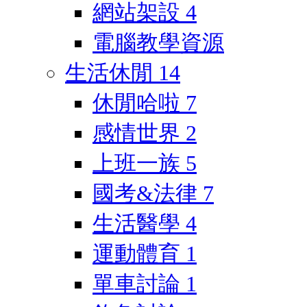
網站架設
4
電腦教學資源
生活休閒
14
休閒哈啦
7
感情世界
2
上班一族
5
國考&法律
7
生活醫學
4
運動體育
1
單車討論
1