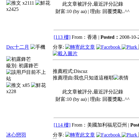
x2111
此文章被評分,最近評分記錄
x2425
財富:10 (by aa) | 理由:
回覆獎勵..^^
[113 樓]
From：香港 |
Posted：
2008-10-2
Dec十二月
分享:
級別:
初露鋒芒
推薦程式:Discuz
推薦理由:我也只知道這種耶
x85
x228
此文章被評分,最近評分記錄
財富:10 (by aa) | 理由:
回覆獎勵..^^
[114 樓]
From：美國加利福尼亞州 |
Pos
冰心戀羽
分享: