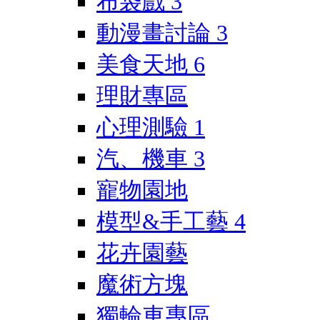
布袋戲
3
動漫畫討論
3
美食天地
6
理財專區
心理測驗
1
汽、機車
3
寵物園地
模型&手工藝
4
花卉園藝
魔術方塊
獨輪車專區