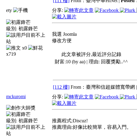
[111 樓]
From：臺灣中華HiNet |
Posted
ety
分享:
級別:
初露鋒芒
我選 Joomla
修改方便
x0
x719
此文章被評分,最近評分記錄
財富:10 (by aa) | 理由:
回覆獎勵..^^
[112 樓]
From：臺灣和信超媒體寬帶網 
mckuromi
分享:
級別:
初露鋒芒
推薦程式:Discuz!
推薦理由:好像比較簡單，容易入門。