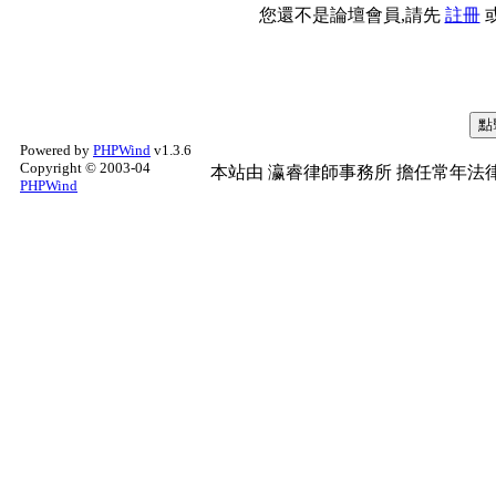
您還不是論壇會員,請先
註冊
Powered by
PHPWind
v1.3.6
Copyright © 2003-04
本站由
瀛睿律師事務所
擔任常年法律
PHPWind