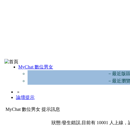
MyChat 數位男女
－最近版
－最近瀏
»
論壇提示
MyChat 數位男女 提示訊息
狀態:發生錯誤,目前有 10001 人上線