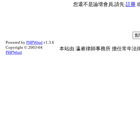
您還不是論壇會員,請先
註冊
Powered by
PHPWind
v1.3.6
Copyright © 2003-04
本站由
瀛睿律師事務所
擔任常年法律
PHPWind