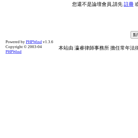
您還不是論壇會員,請先
註冊
Powered by
PHPWind
v1.3.6
Copyright © 2003-04
本站由
瀛睿律師事務所
擔任常年法律
PHPWind