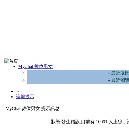
MyChat 數位男女
－最近版
－最近瀏
»
論壇提示
MyChat 數位男女 提示訊息
狀態:發生錯誤,目前有 10001 人上線