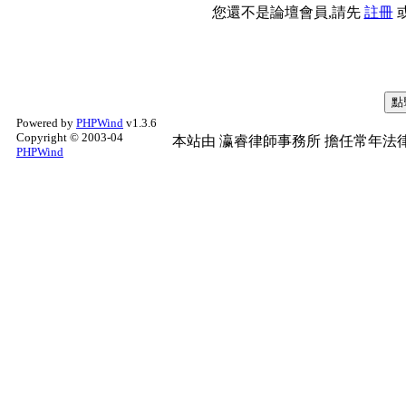
您還不是論壇會員,請先
註冊
Powered by
PHPWind
v1.3.6
Copyright © 2003-04
本站由
瀛睿律師事務所
擔任常年法律
PHPWind