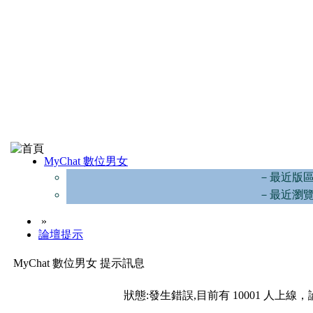
MyChat 數位男女
－最近版
－最近瀏
»
論壇提示
MyChat 數位男女 提示訊息
狀態:發生錯誤,目前有 10001 人上線