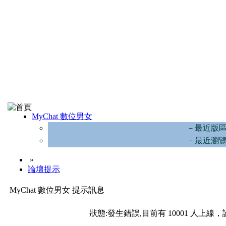
MyChat 數位男女
－最近版
－最近瀏
»
論壇提示
MyChat 數位男女 提示訊息
狀態:發生錯誤,目前有 10001 人上線