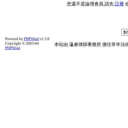
您還不是論壇會員,請先
註冊
Powered by
PHPWind
v1.3.6
Copyright © 2003-04
本站由
瀛睿律師事務所
擔任常年法律
PHPWind