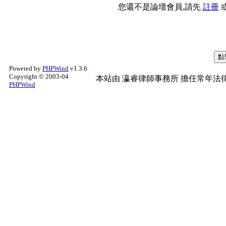
您還不是論壇會員,請先
註冊
Powered by
PHPWind
v1.3.6
Copyright © 2003-04
本站由
瀛睿律師事務所
擔任常年法律
PHPWind