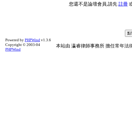
您還不是論壇會員,請先
註冊
Powered by
PHPWind
v1.3.6
Copyright © 2003-04
本站由
瀛睿律師事務所
擔任常年法律
PHPWind