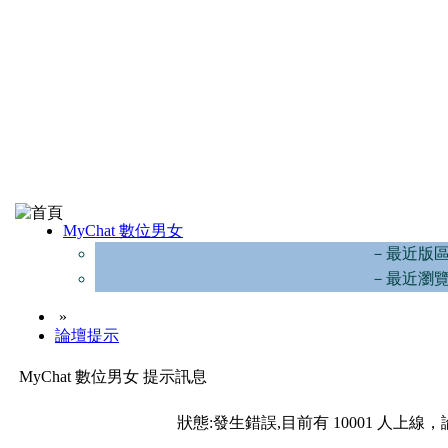
MyChat 數位男女
－最近版
－最近瀏
»
論壇提示
MyChat 數位男女 提示訊息
狀態:發生錯誤,目前有 10001 人上線