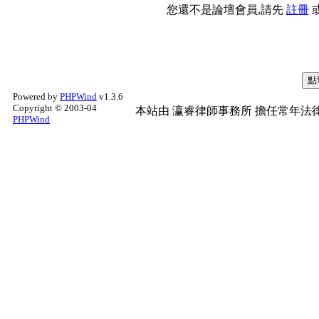
您還不是論壇會員,請先
註冊
Powered by
PHPWind
v1.3.6
Copyright © 2003-04
本站由
瀛睿律師事務所
擔任常年法律
PHPWind