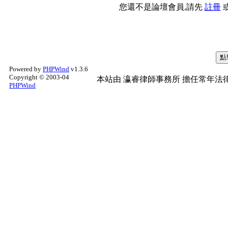
您還不是論壇會員,請先
註冊
Powered by
PHPWind
v1.3.6
Copyright © 2003-04
本站由
瀛睿律師事務所
擔任常年法律
PHPWind