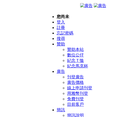
您尚未
登入
註冊
忘記密碼
搜尋
贊助
贊助本站
數位公仔
紀念Ｔ恤
紀念馬克杯
廣告
刊登廣告
廣告價格
線上申請刊登
用雅幣刊登
免費刊登
目前客戶
簡訊
簡訊說明