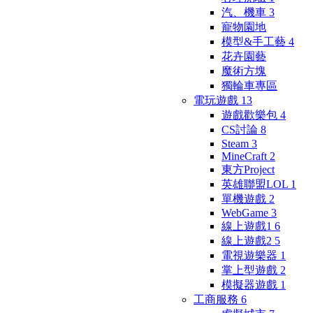
汽、機車
3
寵物園地
模型&手工藝
4
花卉園藝
魔術方塊
獨輪車專區
電玩遊戲
13
遊戲歡樂包
4
CS討論
8
Steam
3
MineCraft
2
東方Project
英雄聯盟LOL
1
單機遊戲
2
WebGame
3
線上遊戲1
6
線上遊戲2
5
電視遊樂器
1
掌上型遊戲
2
模擬器遊戲
1
工商服務
6