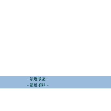
－最近版區－
－最近瀏覽－