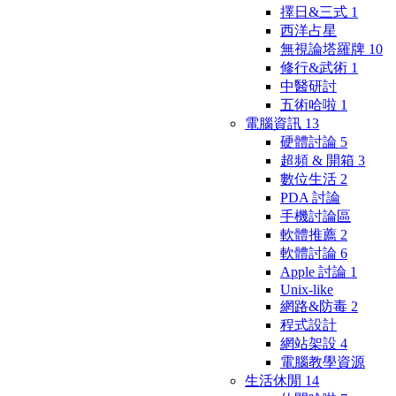
擇日&三式
1
西洋占星
無視論塔羅牌
10
修行&武術
1
中醫研討
五術哈啦
1
電腦資訊
13
硬體討論
5
超頻 & 開箱
3
數位生活
2
PDA 討論
手機討論區
軟體推薦
2
軟體討論
6
Apple 討論
1
Unix-like
網路&防毒
2
程式設計
網站架設
4
電腦教學資源
生活休閒
14