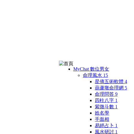
MyChat 數位男女
命理風水
15
星僑五術軟體
4
葫蘆墩命理網
5
命理問答
9
四柱八字
1
紫微斗數
1
姓名學
手面相
易經占卜
1
風水研討
1