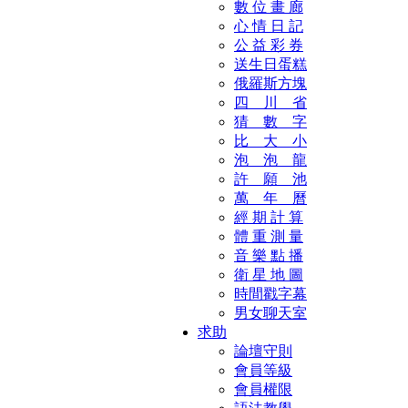
數 位 畫 廊
心 情 日 記
公 益 彩 券
送生日蛋糕
俄羅斯方塊
四 川 省
猜 數 字
比 大 小
泡 泡 龍
許 願 池
萬 年 曆
經 期 計 算
體 重 測 量
音 樂 點 播
衛 星 地 圖
時間戳字幕
男女聊天室
求助
論壇守則
會員等級
會員權限