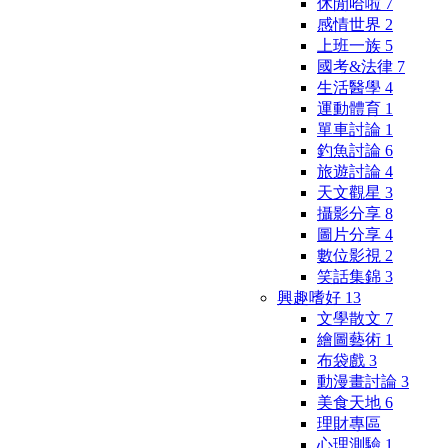
休閒哈啦
7
感情世界
2
上班一族
5
國考&法律
7
生活醫學
4
運動體育
1
單車討論
1
釣魚討論
6
旅遊討論
4
天文觀星
3
攝影分享
8
圖片分享
4
數位影視
2
笑話集錦
3
興趣嗜好
13
文學散文
7
繪圖藝術
1
布袋戲
3
動漫畫討論
3
美食天地
6
理財專區
心理測驗
1