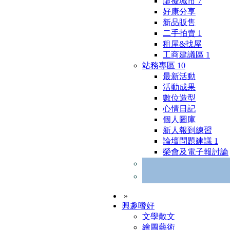
虛擬城市
7
好康分享
新品販售
二手拍賣
1
租屋&找屋
工商建議區
1
站務專區
10
最新活動
活動成果
數位造型
心情日記
個人圖庫
新人報到練習
論壇問題建議
1
榮會及電子報討論
»
興趣嗜好
文學散文
繪圖藝術