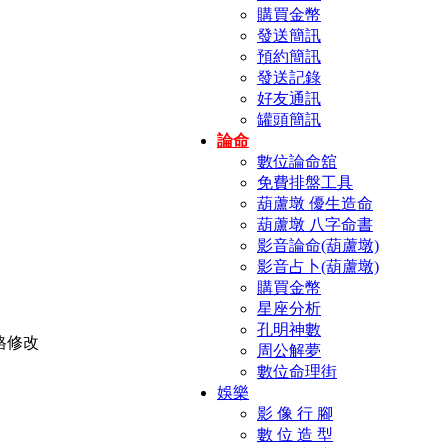
購買金幣
發送簡訊
預約簡訊
發送記錄
好友通訊
罐頭簡訊
論命
數位論命舘
免費排盤工具
葫蘆墩 優生造命
葫蘆墩 八字命書
影音論命(葫蘆墩)
影音占卜(葫蘆墩)
購買金幣
星座分析
孔明神數
周公解夢
數位命理街
娛樂
影 像 行 腳
數 位 造 型