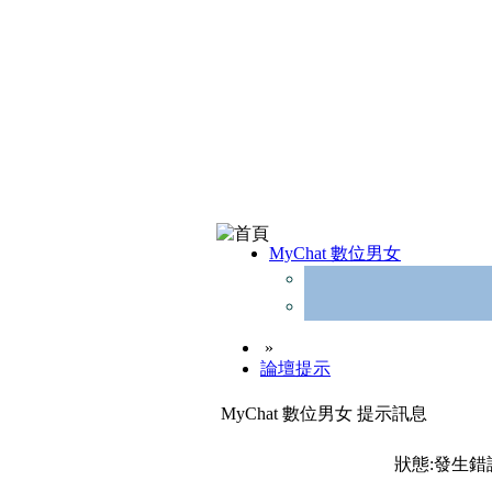
MyChat 數位男女
»
論壇提示
MyChat 數位男女 提示訊息
狀態:發生錯誤