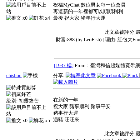
祝福MyChat 數位男女每一位會員
再這新的一年裡都可以順順利利
x0
x4
最後 祝大家 豬年行大運
此文章被評分,
財富:888 (by LeoFish) | 理由:
紅包大Fun
[1937 樓]
From：臺灣和信超媒體寬帶網 
chishou
分享:
在新的一年
級別:
初露鋒芒
祝大家 豬事順利 豬事平安
豬事行大運
遇豬 旺旺來
x0
x5
此文章被評分,