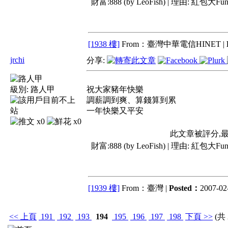
財富:888 (by LeoFish) | 理由:
紅包大Fun
[1938 樓]
From：臺灣中華電信HINET |
jrchi
分享:
級別:
路人甲
祝大家豬年快樂
調薪調到爽、算錢算到累
一年快樂又平安
x0
x0
此文章被評分,
財富:888 (by LeoFish) | 理由:
紅包大Fun
[1939 樓]
From：臺灣 |
Posted：
2007-02-
<<
上頁
191
192
193
194
195
196
197
198
下頁
>>
(共 