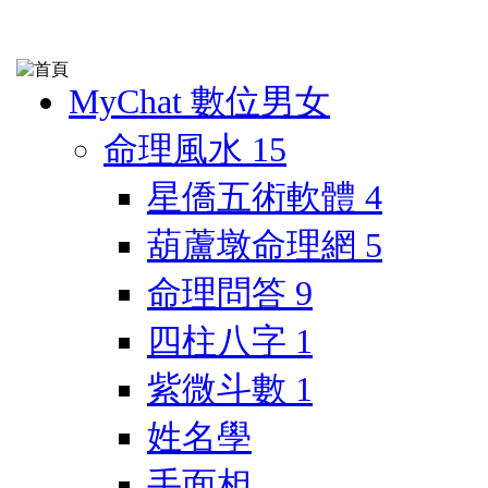
MyChat 數位男女
命理風水
15
星僑五術軟體
4
葫蘆墩命理網
5
命理問答
9
四柱八字
1
紫微斗數
1
姓名學
手面相