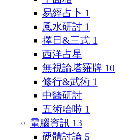
易經占卜
1
風水研討
1
擇日&三式
1
西洋占星
無視論塔羅牌
10
修行&武術
1
中醫研討
五術哈啦
1
電腦資訊
13
硬體討論
5