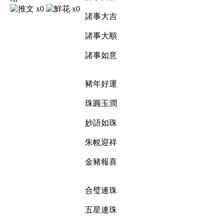
x0
x0
諸事大吉
諸事大順
諸事如意
豬年好運
珠圓玉潤
妙語如珠
朱帨迎祥
金豬報喜
合璧連珠
五星連珠