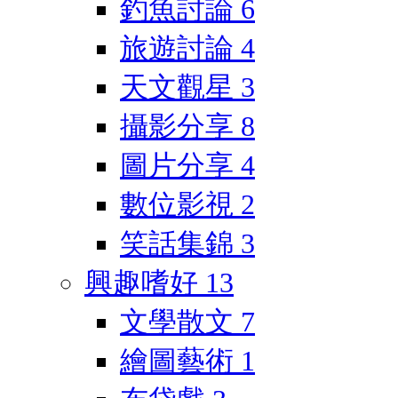
釣魚討論
6
旅遊討論
4
天文觀星
3
攝影分享
8
圖片分享
4
數位影視
2
笑話集錦
3
興趣嗜好
13
文學散文
7
繪圖藝術
1