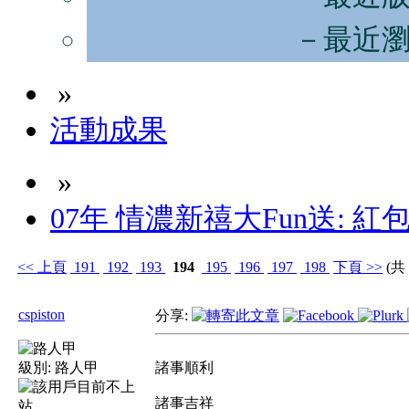
－最近
»
活動成果
»
07年 情濃新禧大Fun送: 紅
<<
上頁
191
192
193
194
195
196
197
198
下頁
>>
(共 
cspiston
分享:
級別:
路人甲
諸事順利
諸事吉祥