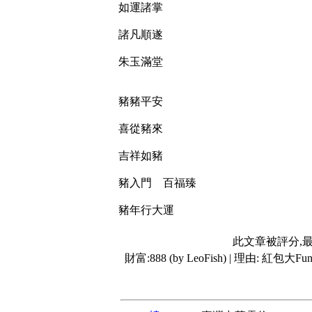
如運諸掌
諸凡順遂
朱玉滿堂
豬豬平安
喜從豬來
吉祥如豬
豬入門 百福臻
豬年行大運
此文章被評分,
財富:888 (by LeoFish) | 理由:
紅包大Fun