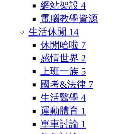
網站架設
4
電腦教學資源
生活休閒
14
休閒哈啦
7
感情世界
2
上班一族
5
國考&法律
7
生活醫學
4
運動體育
1
單車討論
1