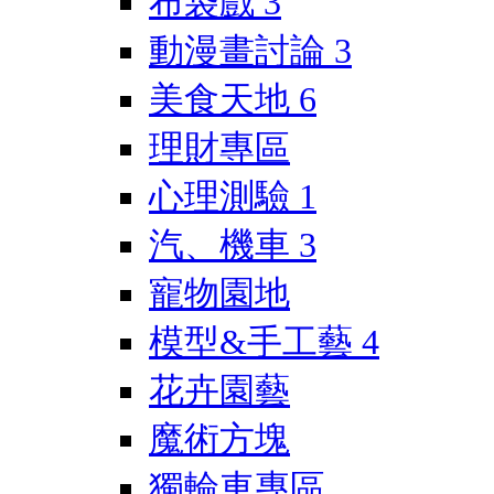
布袋戲
3
動漫畫討論
3
美食天地
6
理財專區
心理測驗
1
汽、機車
3
寵物園地
模型&手工藝
4
花卉園藝
魔術方塊
獨輪車專區