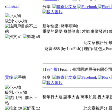
shinetsai
分享:
級別:
小人物
新年快樂! 豬事順利!
重要的是要 身體健康! 才能 事業發達! 
x1
x9
此文章被評分,
財富:888 (by LeoFish) | 理由:
紅包大Fun
[1934 樓]
From：臺灣固網股份有限公司 
貢鐘
分享:
級別:
小人物
豬年行大運,諸事大吉,萬事如意,祝大家
x0
x2
此文章被評分,