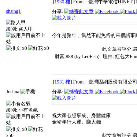
[1930 樓]
From：臺灣中華電信HINET |
shsing1
分享:
級別:
路人甲
今年是豬年，當然不能免俗的來個諸事
x0
x0
此文章被評分,
財富:888 (by LeoFish) | 理由:
紅包大Fun
[1931 樓]
From：臺灣固網股份有限公司 
Joshua
分享:
級別:
小有名氣
祝大家心想事成、身體健康
金豬年行大運、賺大錢
x0
x50
此文章被評分,