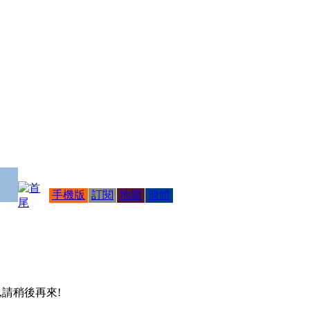
手機版
訂閱
地圖
簡體
 ,請稍後再來!