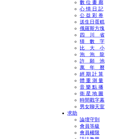
數 位 畫 廊
心 情 日 記
公 益 彩 券
送生日蛋糕
俄羅斯方塊
四 川 省
猜 數 字
比 大 小
泡 泡 龍
許 願 池
萬 年 曆
經 期 計 算
體 重 測 量
音 樂 點 播
衛 星 地 圖
時間戳字幕
男女聊天室
求助
論壇守則
會員等級
會員權限