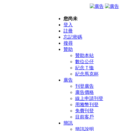
您尚未
登入
註冊
忘記密碼
搜尋
贊助
贊助本站
數位公仔
紀念Ｔ恤
紀念馬克杯
廣告
刊登廣告
廣告價格
線上申請刊登
用雅幣刊登
免費刊登
目前客戶
簡訊
簡訊說明