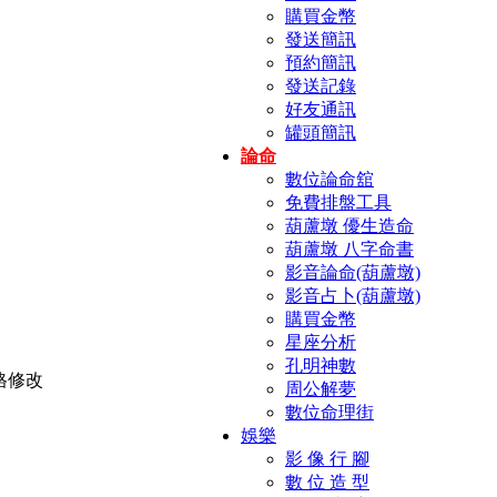
購買金幣
發送簡訊
預約簡訊
發送記錄
好友通訊
罐頭簡訊
論命
數位論命舘
免費排盤工具
葫蘆墩 優生造命
葫蘆墩 八字命書
影音論命(葫蘆墩)
影音占卜(葫蘆墩)
購買金幣
星座分析
孔明神數
周公解夢
數位命理街
娛樂
影 像 行 腳
數 位 造 型