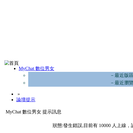
MyChat 數位男女
－最近版
－最近瀏
»
論壇提示
MyChat 數位男女 提示訊息
狀態:發生錯誤,目前有 10000 人上線