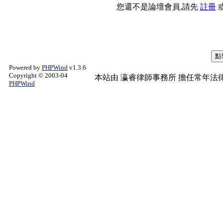
您還不是論壇會員,請先
註冊
Powered by
PHPWind
v1.3.6
Copyright © 2003-04
本站由
瀛睿律師事務所
擔任常年法律
PHPWind