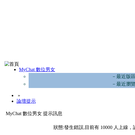
MyChat 數位男女
－最近版
－最近瀏
»
論壇提示
MyChat 數位男女 提示訊息
狀態:發生錯誤,目前有 10000 人上線