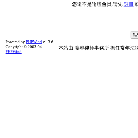
您還不是論壇會員,請先
註冊
Powered by
PHPWind
v1.3.6
Copyright © 2003-04
本站由
瀛睿律師事務所
擔任常年法律
PHPWind