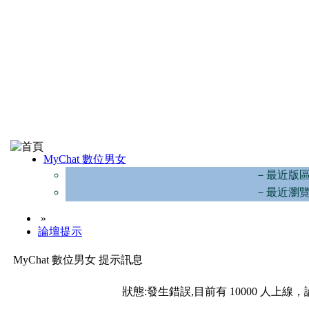
MyChat 數位男女
－最近版
－最近瀏
»
論壇提示
MyChat 數位男女 提示訊息
狀態:發生錯誤,目前有 10000 人上線