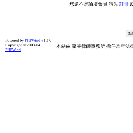
您還不是論壇會員,請先
註冊
Powered by
PHPWind
v1.3.6
Copyright © 2003-04
本站由
瀛睿律師事務所
擔任常年法律
PHPWind