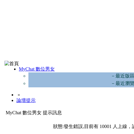
MyChat 數位男女
－最近版
－最近瀏
»
論壇提示
MyChat 數位男女 提示訊息
狀態:發生錯誤,目前有 10001 人上線