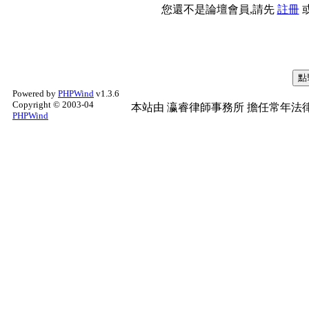
您還不是論壇會員,請先
註冊
Powered by
PHPWind
v1.3.6
Copyright © 2003-04
本站由
瀛睿律師事務所
擔任常年法律
PHPWind