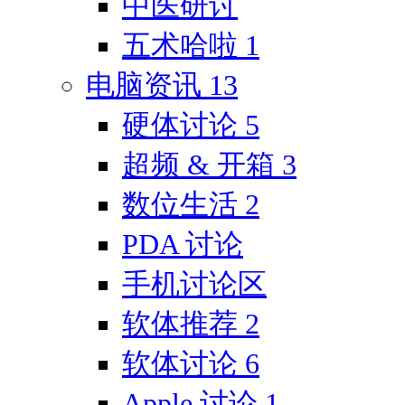
中医研讨
五术哈啦
1
电脑资讯
13
硬体讨论
5
超频 & 开箱
3
数位生活
2
PDA 讨论
手机讨论区
软体推荐
2
软体讨论
6
Apple 讨论
1