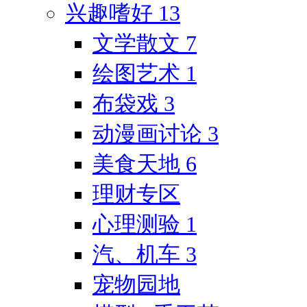
兴趣嗜好
13
文学散文
7
绘图艺术
1
布袋戏
3
动漫画讨论
3
美食天地
6
理财专区
心理测验
1
汽、机车
3
宠物园地