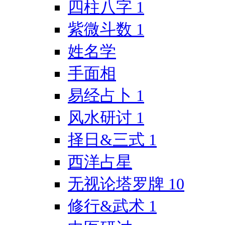
四柱八字
1
紫微斗数
1
姓名学
手面相
易经占卜
1
风水研讨
1
择日&三式
1
西洋占星
无视论塔罗牌
10
修行&武术
1