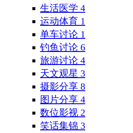
生活医学
4
运动体育
1
单车讨论
1
钓鱼讨论
6
旅游讨论
4
天文观星
3
摄影分享
8
图片分享
4
数位影视
2
笑话集锦
3