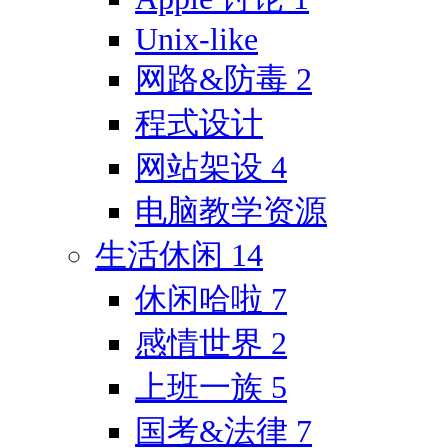
Unix-like
网路&防毒
2
程式设计
网站架设
4
电脑教学资源
生活休闲
14
休闲哈啦
7
感情世界
2
上班一族
5
国考&法律
7