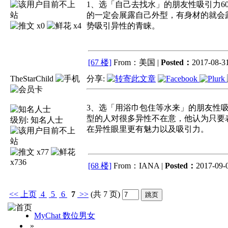
1、选「自己去找水」的朋友性吸引力
的一定会展露自己外型，有身材的就会
x0
x4
势吸引异性的青睐。
[67 楼]
From：美国 |
Posted：
2017-08-31
TheStarChild
分享:
3、选「用浴巾包住等水来」的朋友性吸
型的人对很多异性不在意，他认为只要
级别:
知名人士
在异性眼里更有魅力以及吸引力。
x77
x736
[68 楼]
From：IANA |
Posted：
2017-09-0
<<
上页
4
5
6
7
>>
(共 7 页)
MyChat 数位男女
»