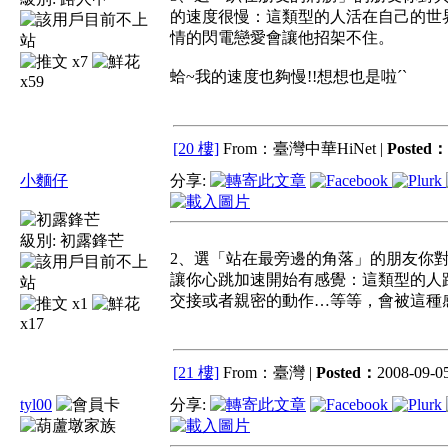
的速度很慢：這類型的人活在自己的世
情的閃電戀愛會讓他招架不住。
x7
蛤~我的速度也夠慢!!想想也是啦ˊˋ
x59
[20 樓]
From：臺灣中華HiNet |
Posted：
小麵仔
分享:
級別:
初露鋒芒
2、選「站在最旁邊的角落」的朋友你
讓你心跳加速開始有感覺：這類型的人
交接或者親密的動作…等等，會被這種
x1
x17
[21 樓]
From：臺灣 |
Posted：
2008-09-05
tyl00
分享: