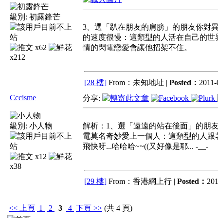
級別:
初露鋒芒
3、選「趴在朋友的肩膀」的朋友你對
的速度很慢：這類型的人活在自己的世
x62
情的閃電戀愛會讓他招架不住。
x212
[28 樓]
From：未知地址 |
Posted：
2011-
Cccisme
分享:
級別:
小人物
解析：1、選「遠遠的站在後面」的朋
電莫名奇妙愛上一個人：這類型的人跟
飛快呀...哈哈哈~~((又好像是耶... -__-
x12
x38
[29 樓]
From：香港網上行 |
Posted：
201
<<
上頁
1
2
3
4
下頁
>>
(共 4 頁)