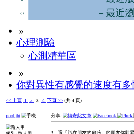
－最近
»
心理測驗
心測精華區
»
你對異性有感覺的速度有多
<<
上頁
1
2
3
4
下頁
>>
(共 4 頁)
poohjht
分享:
3、選「趴在朋友的肩膀」的朋友你對
級別:
路人甲