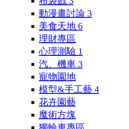
布袋戲
3
動漫畫討論
3
美食天地
6
理財專區
心理測驗
1
汽、機車
3
寵物園地
模型&手工藝
4
花卉園藝
魔術方塊
獨輪車專區