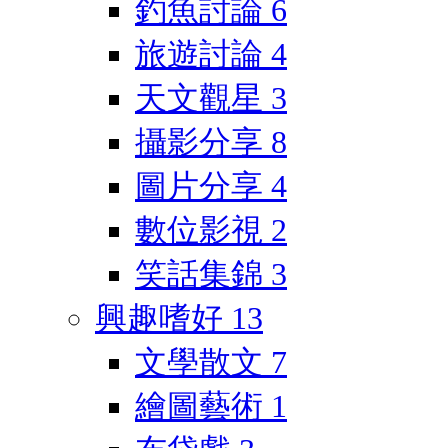
釣魚討論
6
旅遊討論
4
天文觀星
3
攝影分享
8
圖片分享
4
數位影視
2
笑話集錦
3
興趣嗜好
13
文學散文
7
繪圖藝術
1