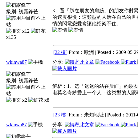
3、選「趴在朋友的肩膀」的朋友你對
級別:
初露鋒芒
的速度很慢：這類型的人活在自己的世
情的閃電戀愛會讓他招架不住。
x12
x135
[22 樓]
From：歐洲 |
Posted：
2009-05-29
wkinwa87
分享:
級別:
初露鋒芒
解析：1、选「远远的站在后面」的朋
电莫名奇妙爱上一个人：这类型的人跟
x2
x8
[23 樓]
From：未知地址 |
Posted：
2011-
wkinwa87
分享: