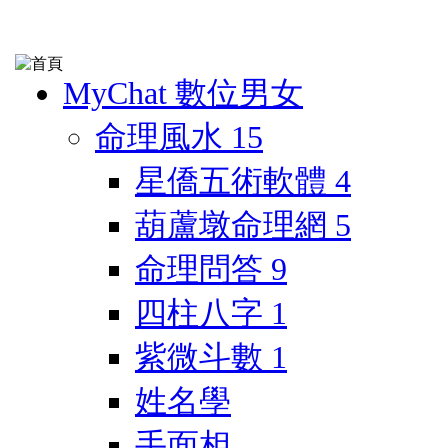
MyChat 數位男女
命理風水
15
星僑五術軟體
4
葫蘆墩命理網
5
命理問答
9
四柱八字
1
紫微斗數
1
姓名學
手面相