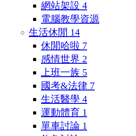
網站架設
4
電腦教學資源
生活休閒
14
休閒哈啦
7
感情世界
2
上班一族
5
國考&法律
7
生活醫學
4
運動體育
1
單車討論
1