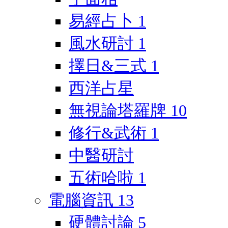
易經占卜
1
風水研討
1
擇日&三式
1
西洋占星
無視論塔羅牌
10
修行&武術
1
中醫研討
五術哈啦
1
電腦資訊
13
硬體討論
5