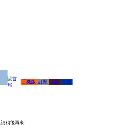
手機版
訂閱
地圖
簡體
 ,請稍後再來!