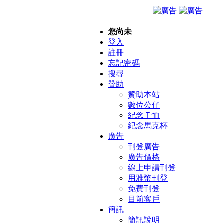
您尚未
登入
註冊
忘記密碼
搜尋
贊助
贊助本站
數位公仔
紀念Ｔ恤
紀念馬克杯
廣告
刊登廣告
廣告價格
線上申請刊登
用雅幣刊登
免費刊登
目前客戶
簡訊
簡訊說明