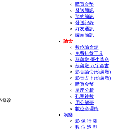
購買金幣
發送簡訊
預約簡訊
發送記錄
好友通訊
罐頭簡訊
論命
數位論命舘
免費排盤工具
葫蘆墩 優生造命
葫蘆墩 八字命書
影音論命(葫蘆墩)
影音占卜(葫蘆墩)
購買金幣
星座分析
孔明神數
周公解夢
數位命理街
娛樂
影 像 行 腳
數 位 造 型