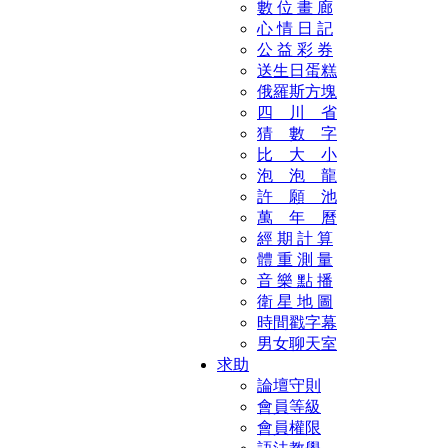
數 位 畫 廊
心 情 日 記
公 益 彩 券
送生日蛋糕
俄羅斯方塊
四 川 省
猜 數 字
比 大 小
泡 泡 龍
許 願 池
萬 年 曆
經 期 計 算
體 重 測 量
音 樂 點 播
衛 星 地 圖
時間戳字幕
男女聊天室
求助
論壇守則
會員等級
會員權限