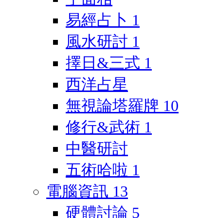
易經占卜
1
風水研討
1
擇日&三式
1
西洋占星
無視論塔羅牌
10
修行&武術
1
中醫研討
五術哈啦
1
電腦資訊
13
硬體討論
5