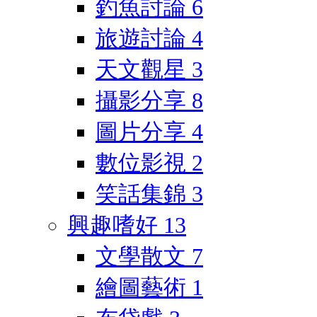
釣魚討論
6
旅遊討論
4
天文觀星
3
攝影分享
8
圖片分享
4
數位影視
2
笑話集錦
3
興趣嗜好
13
文學散文
7
繪圖藝術
1