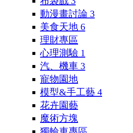
布袋戲
3
動漫畫討論
3
美食天地
6
理財專區
心理測驗
1
汽、機車
3
寵物園地
模型&手工藝
4
花卉園藝
魔術方塊
獨輪車專區