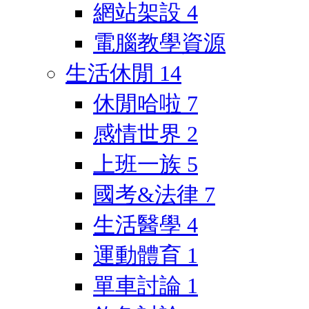
網站架設
4
電腦教學資源
生活休閒
14
休閒哈啦
7
感情世界
2
上班一族
5
國考&法律
7
生活醫學
4
運動體育
1
單車討論
1