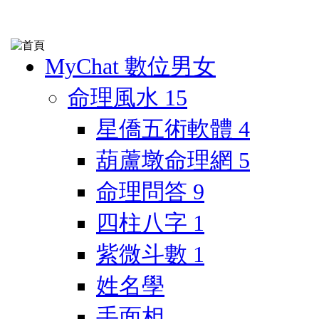
MyChat 數位男女
命理風水
15
星僑五術軟體
4
葫蘆墩命理網
5
命理問答
9
四柱八字
1
紫微斗數
1
姓名學
手面相