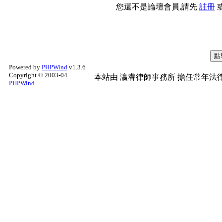
您還不是論壇會員,請先
註冊
Powered by
PHPWind
v1.3.6
Copyright © 2003-04
本站由
瀛睿律師事務所
擔任常年法律
PHPWind