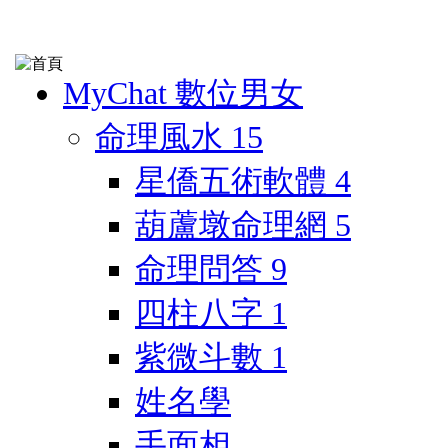
MyChat 數位男女
命理風水
15
星僑五術軟體
4
葫蘆墩命理網
5
命理問答
9
四柱八字
1
紫微斗數
1
姓名學
手面相