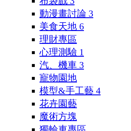
布袋戲
3
動漫畫討論
3
美食天地
6
理財專區
心理測驗
1
汽、機車
3
寵物園地
模型&手工藝
4
花卉園藝
魔術方塊
獨輪車專區