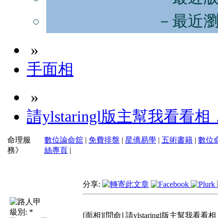
－最近
»
手面相
»
請ylstaringl版主幫我看
命理服
數位論命舘
|
免費排盤
|
星僑易學
|
五術書籍
|
數位
務》
絲專頁
|
分享:
級別:
*
[面相][問命] 請ylstaringl版主幫我