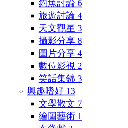
釣魚討論
6
旅遊討論
4
天文觀星
3
攝影分享
8
圖片分享
4
數位影視
2
笑話集錦
3
興趣嗜好
13
文學散文
7
繪圖藝術
1