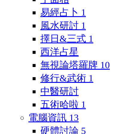
易經占卜
1
風水研討
1
擇日&三式
1
西洋占星
無視論塔羅牌
10
修行&武術
1
中醫研討
五術哈啦
1
電腦資訊
13
硬體討論
5