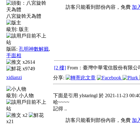
訪客只能看到部份內容，免費
加
八宮旋斡天為體
級別:
版主
版區:
孔明神數解籤
,
手面相
x2614
[2 樓]
From：臺灣中華電信股份有限公司
x9749
xidianzi
分享:
級別:
小人物
下面是引用 ylstaringl 於 2021-11-23 00:4
哈~~~~
記得 ..
x2
訪客只能看到部份內容，免費
加
x21