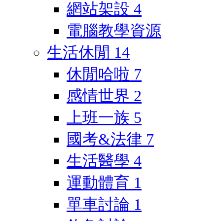
網站架設
4
電腦教學資源
生活休閒
14
休閒哈啦
7
感情世界
2
上班一族
5
國考&法律
7
生活醫學
4
運動體育
1
單車討論
1