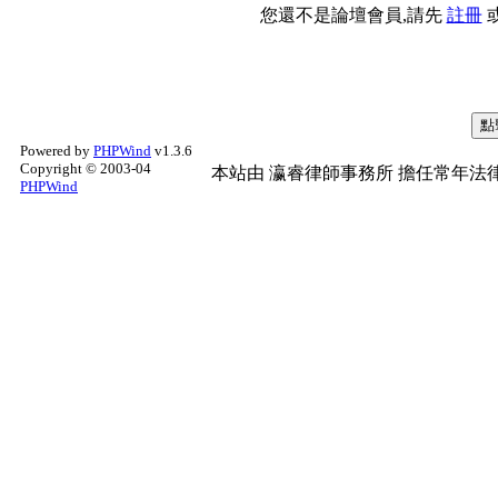
您還不是論壇會員,請先
註冊
Powered by
PHPWind
v1.3.6
Copyright © 2003-04
本站由
瀛睿律師事務所
擔任常年法律
PHPWind