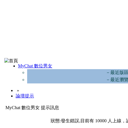
MyChat 數位男女
－最近版
－最近瀏
»
論壇提示
MyChat 數位男女 提示訊息
狀態:發生錯誤,目前有 10000 人上線