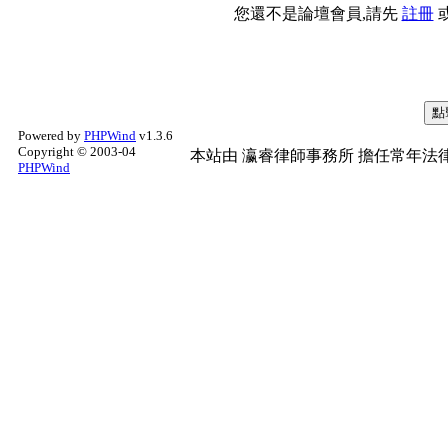
您還不是論壇會員,請先
註冊
Powered by
PHPWind
v1.3.6
Copyright © 2003-04
本站由
瀛睿律師事務所
擔任常年法律
PHPWind