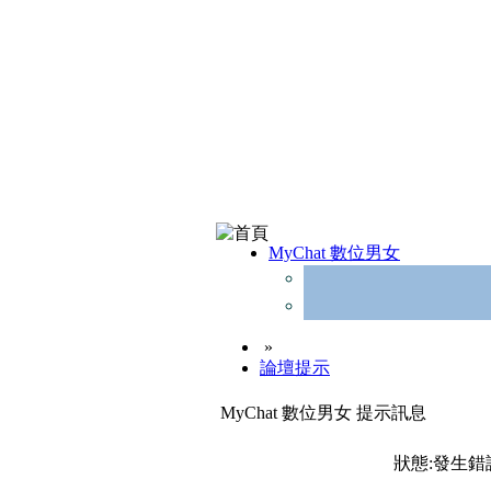
MyChat 數位男女
»
論壇提示
MyChat 數位男女 提示訊息
狀態:發生錯誤