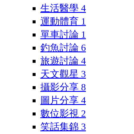
生活醫學
4
運動體育
1
單車討論
1
釣魚討論
6
旅遊討論
4
天文觀星
3
攝影分享
8
圖片分享
4
數位影視
2
笑話集錦
3