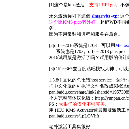
[1]这个是kms激活，
支持UEFI gpt
。不像
永久激活你可下這個
slmgr.vbs -xp
r 这
这个比KMS pico老外好
，起码WD不报
务，
因为不用常驻和进程和服务在后台。
[2]office2016系统是1703，可以用
Microso
系统也是1703。office 2013 plus
2016试用版是激活了吗？试用版的倒计
[3]Office365去百度贴吧找找大神，可以
1.3.8中文化的总报错host servic
把中文化版的可执行文件名改成KMSAut
pan.baidu.com/share/link?shareid=195
个人完整简体汉化版：htt p://yunpan.cn/
PS：
大眼仔的汉化不够完美
。
用 HEU KMS Activator或最新版激活
pan.baidu.com/s/1pLOVhft
老外激活工具集很好