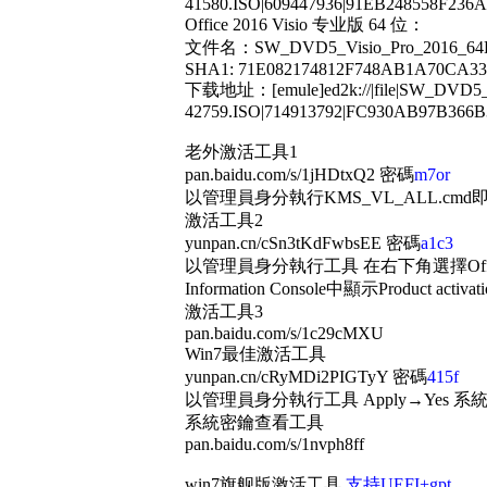
41580.ISO|609447936|91EB248558F236
Office 2016 Visio 专业版 64 位：
文件名：SW_DVD5_Visio_Pro_2016_64Bi
SHA1: 71E082174812F748AB1A70CA3
下载地址：[emule]ed2k://|file|SW_DVD5_
42759.ISO|714913792|FC930AB97B366B
老外激活工具1
pan.baidu.com/s/1jHDtxQ2 密碼
m7or
以管理員身分執行KMS_VL_ALL.cmd即
激活工具2
yunpan.cn/cSn3tKdFwbsEE 密碼
a1c3
以管理員身分執行工具 在右下角選擇Office圖示或
Information Console中顯示Product
激活工具3
pan.baidu.com/s/1c29cMXU
Win7最佳激活工具
yunpan.cn/cRyMDi2PIGTyY 密碼
415f
以管理員身分執行工具 Apply→Yes
系統密鑰查看工具
pan.baidu.com/s/1nvph8ff
win7旗舰版激活工具
支持UEFI+gpt
(