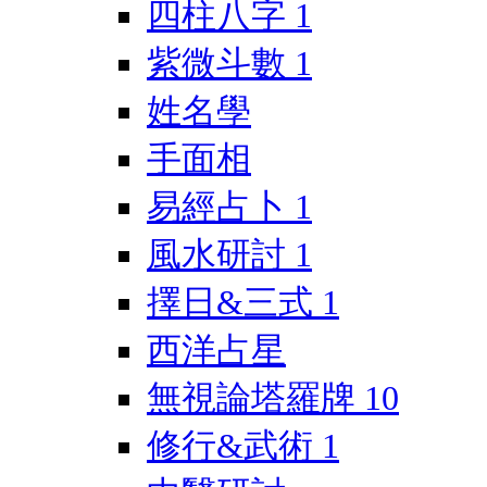
四柱八字
1
紫微斗數
1
姓名學
手面相
易經占卜
1
風水研討
1
擇日&三式
1
西洋占星
無視論塔羅牌
10
修行&武術
1