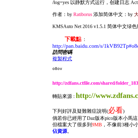
/log=yes 以静默方式运行，创建日志 ActS
作者：by
Ratiborus
添加简体中文：by
KMSAuto Net 2016 v1.5.1 简体中
下載點
:
http://pan.baidu.com/s/1kVB92Tp#o8
訪問密碼
複製程式
o8ov
http://zdfans.ctfile.com/shared/folder_1
http://www.zdfans.
轉貼來源 :
必看
下列好評及疑難雜症說明(
)
倘若你已經用了Daz版本pico版本小馬
但檔案大了很多到
9MB
，不像前3種小
佔資源
。