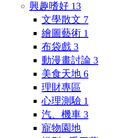
興趣嗜好
13
文學散文
7
繪圖藝術
1
布袋戲
3
動漫畫討論
3
美食天地
6
理財專區
心理測驗
1
汽、機車
3
寵物園地