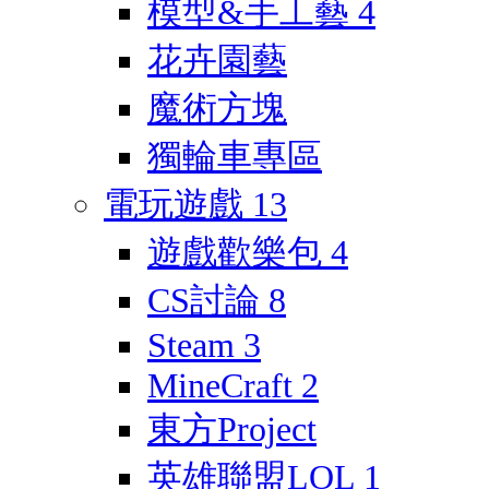
模型&手工藝
4
花卉園藝
魔術方塊
獨輪車專區
電玩遊戲
13
遊戲歡樂包
4
CS討論
8
Steam
3
MineCraft
2
東方Project
英雄聯盟LOL
1