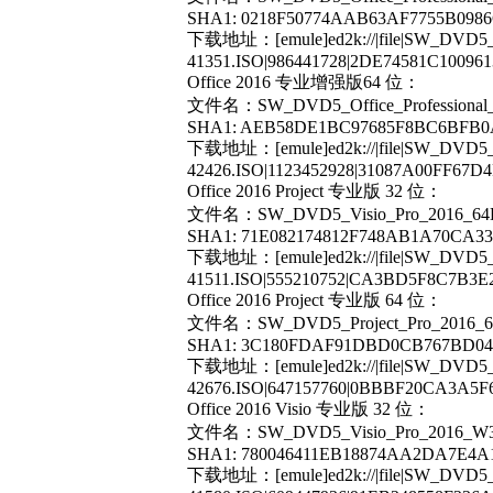
SHA1: 0218F50774AAB63AF7755B098
下载地址：[emule]ed2k://|file|SW_DVD5_O
41351.ISO|986441728|2DE74581C100961
Office 2016 专业增强版64 位：
文件名：SW_DVD5_Office_Professional_P
SHA1: AEB58DE1BC97685F8BC6BFB0
下载地址：[emule]ed2k://|file|SW_DVD5_Of
42426.ISO|1123452928|31087A00FF67D
Office 2016 Project 专业版 32 位：
文件名：SW_DVD5_Visio_Pro_2016_64Bi
SHA1: 71E082174812F748AB1A70CA3
下载地址：[emule]ed2k://|file|SW_DVD5_
41511.ISO|555210752|CA3BD5F8C7B3E
Office 2016 Project 专业版 64 位：
文件名：SW_DVD5_Project_Pro_2016_64
SHA1: 3C180FDAF91DBD0CB767BD04
下载地址：[emule]ed2k://|file|SW_DVD5_P
42676.ISO|647157760|0BBBF20CA3A5F
Office 2016 Visio 专业版 32 位：
文件名：SW_DVD5_Visio_Pro_2016_W32
SHA1: 780046411EB18874AA2DA7E4A
下载地址：[emule]ed2k://|file|SW_DVD5