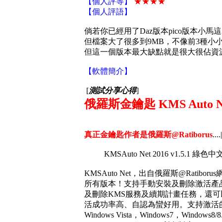
【個人評等】
★★★★
【個人評語】
倘若你已經用了Daz版本pico版本小馬
但檔案大了很多到9MB，不像前3種小小
但這一個版本最大缺點就是很大很佔資
【軟體簡介】
[
測試分享心得
]
俄羅斯金鑰匙 KMS Auto Ne
真正金鑰匙作者是俄羅斯@Ratiborus
....
KMSAuto Net 2016 v1.5.1 綠色
KMSAuto Net，出自俄羅斯@Ratib
所有版本！支持手動安裝及刪除激活產
及刪除KMS服務及續期計畫任務，還
活成功率高、自認為蠻好用。支持激活
Windows Vista，Windows7，Windows8/8.