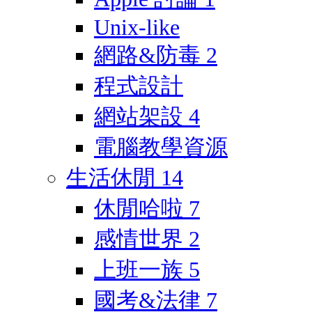
Unix-like
網路&防毒
2
程式設計
網站架設
4
電腦教學資源
生活休閒
14
休閒哈啦
7
感情世界
2
上班一族
5
國考&法律
7