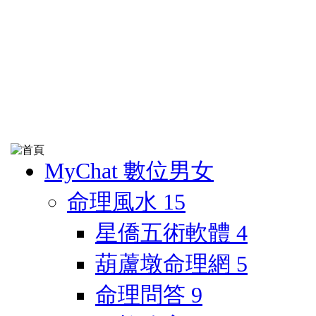
MyChat 數位男女
命理風水
15
星僑五術軟體
4
葫蘆墩命理網
5
命理問答
9