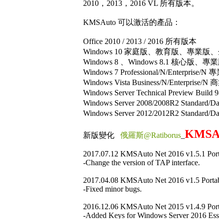
2010，2013，2016 VL 所有版本。
KMSAuto 可以激活的產品：
Office 2010 / 2013 / 2016 所有版本
Windows 10 家庭版、教育版、專業版、
Windows 8 、Windows 8.1 
Windows 7 Professional/N/Enter
Windows Vista Business/N/Enter
Windows Server Technical Preview Bui
Windows Server 2008/2008R2 Standa
Windows Server 2012/2012R2 Standa
KMSAut
新版變化
俄羅斯@Ratiborus
_
2017.07.12 KMSAuto Net 2016 v1.5.1 Port
-Change the version of TAP interface.
2017.04.08 KMSAuto Net 2016 v1.5 Porta
-Fixed minor bugs.
2016.12.06 KMSAuto Net 2015 v1.4.9 Port
-Added Keys for Windows Server 2016 Esse