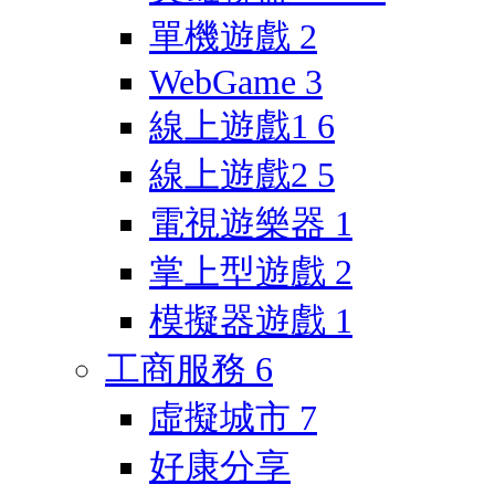
單機遊戲
2
WebGame
3
線上遊戲1
6
線上遊戲2
5
電視遊樂器
1
掌上型遊戲
2
模擬器遊戲
1
工商服務
6
虛擬城市
7
好康分享