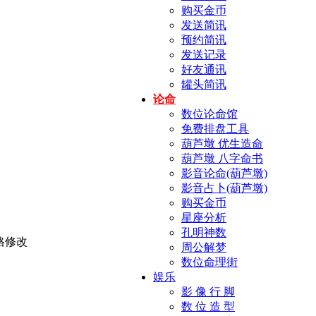
购买金币
发送简讯
预约简讯
发送记录
好友通讯
罐头简讯
论命
数位论命馆
免费排盘工具
葫芦墩 优生造命
葫芦墩 八字命书
影音论命(葫芦墩)
影音占卜(葫芦墩)
购买金币
星座分析
孔明神数
周公解梦
数位命理街
娱乐
影 像 行 脚
数 位 造 型