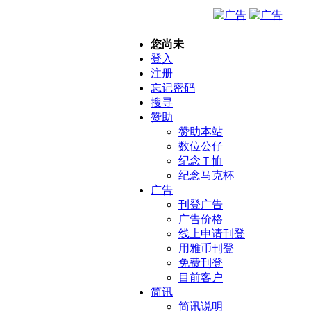
您尚未
登入
注册
忘记密码
搜寻
赞助
赞助本站
数位公仔
纪念Ｔ恤
纪念马克杯
广告
刊登广告
广告价格
线上申请刊登
用雅币刊登
免费刊登
目前客户
简讯
简讯说明