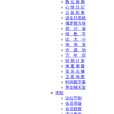
数 位 画 廊
心 情 日 记
公 益 彩 券
送生日蛋糕
俄罗斯方块
四 川 省
猜 数 字
比 大 小
泡 泡 龙
许 愿 池
万 年 历
经 期 计 算
体 重 测 量
音 乐 点 播
卫 星 地 图
时间戳字幕
男女聊天室
求助
论坛守则
会员等级
会员权限