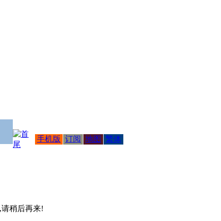
手机版
订阅
地图
繁体
 ,请稍后再来!