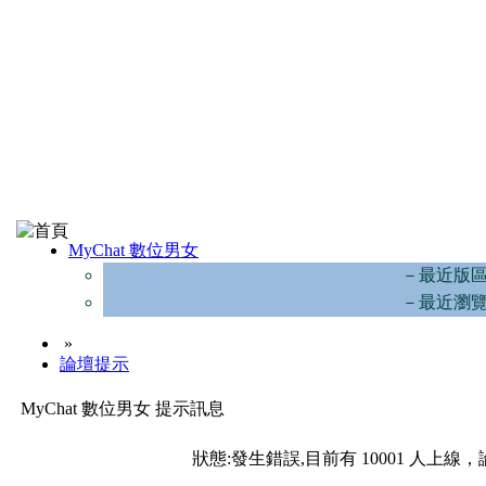
MyChat 數位男女
－最近版
－最近瀏
»
論壇提示
MyChat 數位男女 提示訊息
狀態:發生錯誤,目前有 10001 人上線