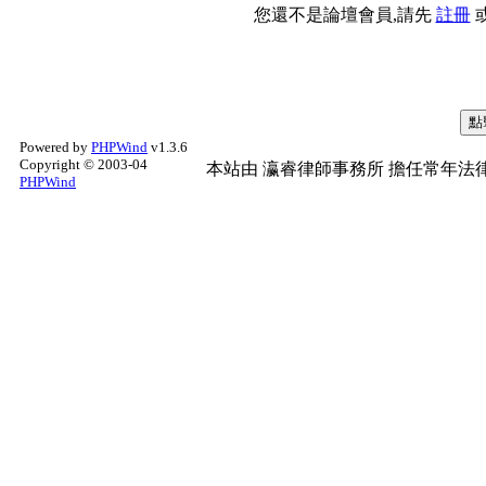
您還不是論壇會員,請先
註冊
Powered by
PHPWind
v1.3.6
Copyright © 2003-04
本站由
瀛睿律師事務所
擔任常年法律
PHPWind