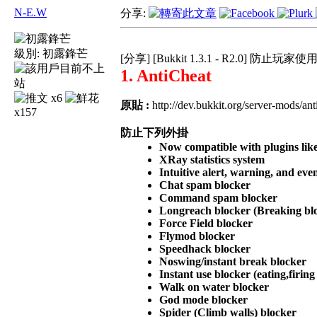
N-E.W
分享:
級別:
初露鋒芒
[分享] [Bukkit 1.3.1 - R2.0] 防
1. AntiCheat
x6
原貼 :
http://dev.bukkit.org/server-mods/ant
x157
防止下列外掛
Now compatible with plugins lik
XRay statistics system
Intuitive alert, warning, and eve
Chat spam blocker
Command spam blocker
Longreach blocker (Breaking bloc
Force Field blocker
Flymod blocker
Speedhack blocker
Noswing/instant break blocker
Instant use blocker (eating,firing
Walk on water blocker
God mode blocker
Spider (Climb walls) blocker