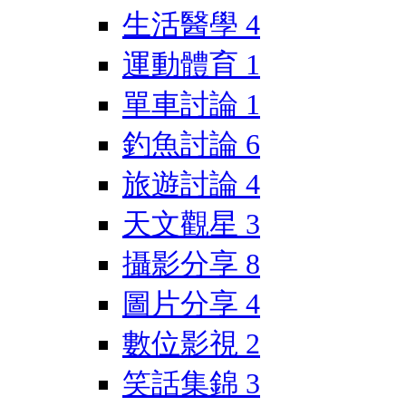
生活醫學
4
運動體育
1
單車討論
1
釣魚討論
6
旅遊討論
4
天文觀星
3
攝影分享
8
圖片分享
4
數位影視
2
笑話集錦
3