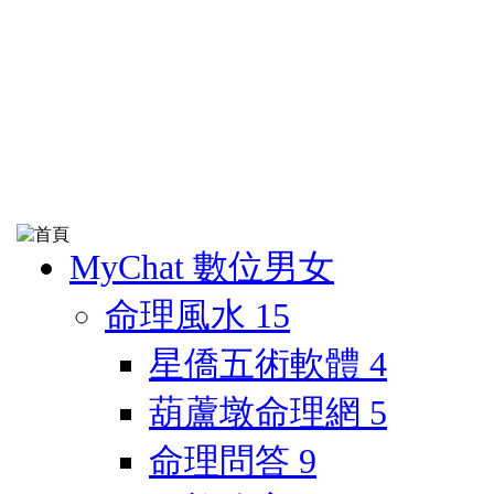
MyChat 數位男女
命理風水
15
星僑五術軟體
4
葫蘆墩命理網
5
命理問答
9