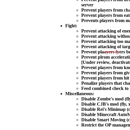
server
Prevent players from cha
Prevent players from eati
Prevents players from ma
Fight:
Prevent attacking of enemi
Prevent attacking withou
Prevent attacking too m
Prevent attacking of targ
Prevent pla
ayers f
yers b
Prevent plrom accelerati
[Under review, deactivat
Prevent players from kno
Prevent players from givin
Prevent players from hit
Penalize players that chan
Feed combined check to fi
Miscellaneous:
Disable Zombe's mod (fly
Disable CJB's mod (fly, 
Disable Rei's Minimap (c
Disable Minecraft AutoM
Disable Smart Moving (cl
Restrict the OP managem