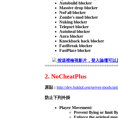
Autobuild blocker
Massive drop blocker
NoFall blocker
Zombe's mod blocker
Nuking blocker
Teleport blocker
Autoheal blocker
Aura blocker
Knockback hack blocker
FastBreak blocker
FastPlace blocker
按這裡檢視影片，登入論壇可以
==============================
2. NoCheatPlus
原貼 :
http://dev.bukkit.org/server-mods/ant
防止下列外掛
Player Movement:
Prevent flying or limit fl
Enforce the original mov