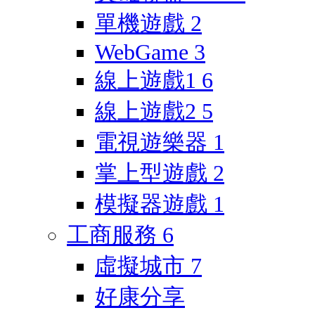
單機遊戲
2
WebGame
3
線上遊戲1
6
線上遊戲2
5
電視遊樂器
1
掌上型遊戲
2
模擬器遊戲
1
工商服務
6
虛擬城市
7
好康分享