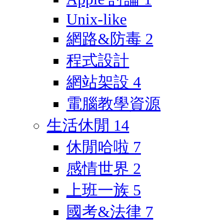
Unix-like
網路&防毒
2
程式設計
網站架設
4
電腦教學資源
生活休閒
14
休閒哈啦
7
感情世界
2
上班一族
5
國考&法律
7