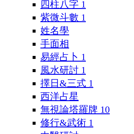
四柱八字
1
紫微斗數
1
姓名學
手面相
易經占卜
1
風水研討
1
擇日&三式
1
西洋占星
無視論塔羅牌
10
修行&武術
1