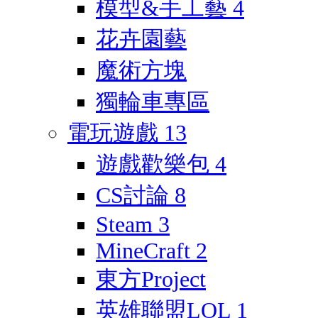
模型&手工藝
4
花卉園藝
魔術方塊
獨輪車專區
電玩遊戲
13
遊戲歡樂包
4
CS討論
8
Steam
3
MineCraft
2
東方Project
英雄聯盟LOL
1