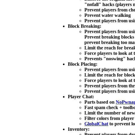
"nofall" hacks (players n
Prevent players from chea
Prevent water walking
Prevent players from usi
Block Breaking:
Prevent players from u
Prevent breaking blocks 
prevent breaking too many
Limit the reach for brea
Force players to look at 
Prevents "noswing" hack
Block Placing:
Prevent players from us
Limit the reach for bloc
Force players to look at 
Prevent players from thr
Prevent players from usin
Player Chat:
Parts based on
NoPwna
Fast spam check + toolb
Limit the number of new 
Filter colors from playe
GlobalChat
to prevent l
Inventory:
Prevent players from dro