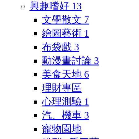
興趣嗜好
13
文學散文
7
繪圖藝術
1
布袋戲
3
動漫畫討論
3
美食天地
6
理財專區
心理測驗
1
汽、機車
3
寵物園地