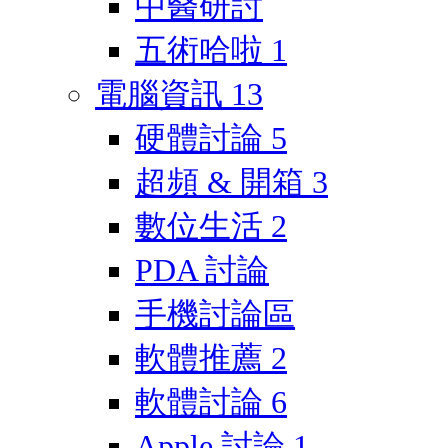
中醫研討
五術哈啦
1
電腦資訊
13
硬體討論
5
超頻 & 開箱
3
數位生活
2
PDA 討論
手機討論區
軟體推薦
2
軟體討論
6
Apple 討論
1