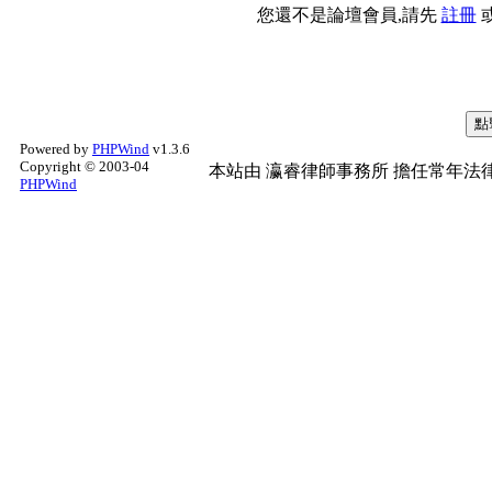
您還不是論壇會員,請先
註冊
Powered by
PHPWind
v1.3.6
Copyright © 2003-04
本站由
瀛睿律師事務所
擔任常年法律
PHPWind