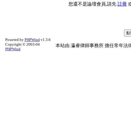
您還不是論壇會員,請先
註冊
Powered by
PHPWind
v1.3.6
Copyright © 2003-04
本站由
瀛睿律師事務所
擔任常年法律
PHPWind