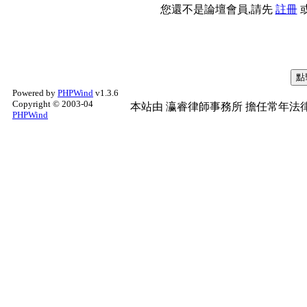
您還不是論壇會員,請先
註冊
Powered by
PHPWind
v1.3.6
Copyright © 2003-04
本站由
瀛睿律師事務所
擔任常年法律
PHPWind