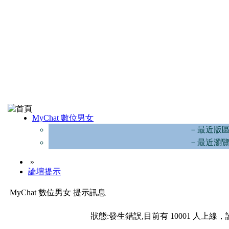
MyChat 數位男女
－最近版
－最近瀏
»
論壇提示
MyChat 數位男女 提示訊息
狀態:發生錯誤,目前有 10001 人上線