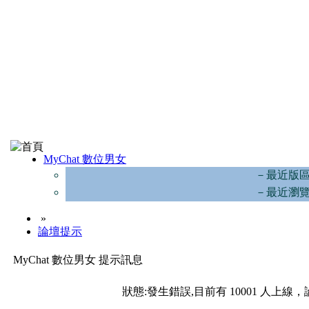
MyChat 數位男女
－最近版
－最近瀏
»
論壇提示
MyChat 數位男女 提示訊息
狀態:發生錯誤,目前有 10001 人上線