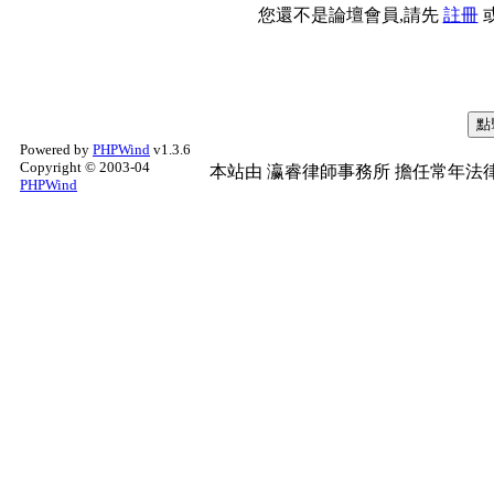
您還不是論壇會員,請先
註冊
Powered by
PHPWind
v1.3.6
Copyright © 2003-04
本站由
瀛睿律師事務所
擔任常年法律
PHPWind