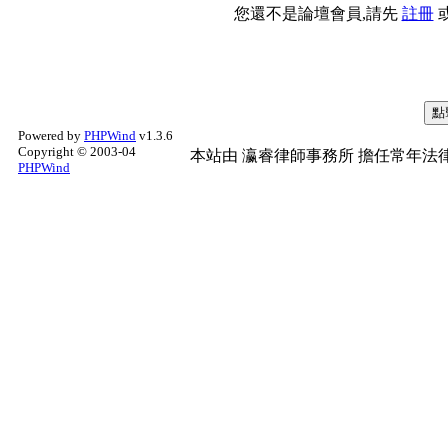
您還不是論壇會員,請先
註冊
Powered by
PHPWind
v1.3.6
Copyright © 2003-04
本站由
瀛睿律師事務所
擔任常年法律
PHPWind