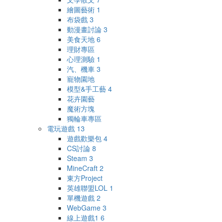
繪圖藝術
1
布袋戲
3
動漫畫討論
3
美食天地
6
理財專區
心理測驗
1
汽、機車
3
寵物園地
模型&手工藝
4
花卉園藝
魔術方塊
獨輪車專區
電玩遊戲
13
遊戲歡樂包
4
CS討論
8
Steam
3
MineCraft
2
東方Project
英雄聯盟LOL
1
單機遊戲
2
WebGame
3
線上遊戲1
6