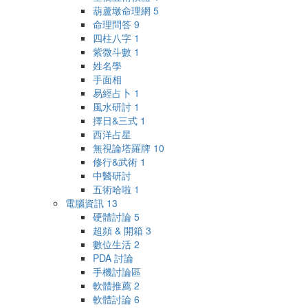
葫蘆墩命理網
5
命理問答
9
四柱八字
1
紫微斗數
1
姓名學
手面相
易經占卜
1
風水研討
1
擇日&三式
1
西洋占星
無視論塔羅牌
10
修行&武術
1
中醫研討
五術哈啦
1
電腦資訊
13
硬體討論
5
超頻 & 開箱
3
數位生活
2
PDA 討論
手機討論區
軟體推薦
2
軟體討論
6