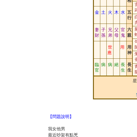
相
金
土
火
木
水
五
行
妻
子
兄
父
官
六
財
孫
弟
母
鬼
親
世
用
用
應
神
臨
病
病
絕
長
長
官
生
生
星
【問題說明】
我女他男
最近吵架有點兇