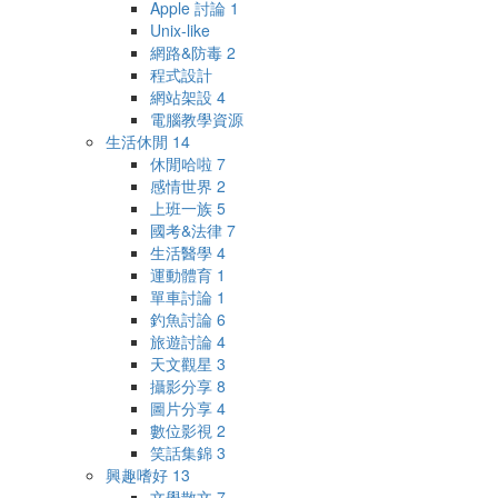
Apple 討論
1
Unix-like
網路&防毒
2
程式設計
網站架設
4
電腦教學資源
生活休閒
14
休閒哈啦
7
感情世界
2
上班一族
5
國考&法律
7
生活醫學
4
運動體育
1
單車討論
1
釣魚討論
6
旅遊討論
4
天文觀星
3
攝影分享
8
圖片分享
4
數位影視
2
笑話集錦
3
興趣嗜好
13
文學散文
7