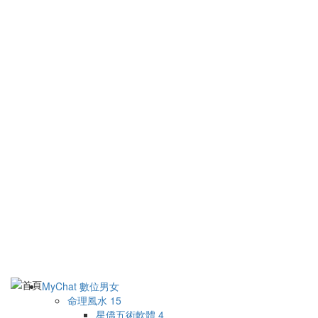
MyChat 數位男女
命理風水
15
星僑五術軟體
4