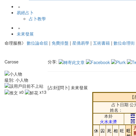
»
易經占卜
占卜教學
»
未來發展
命理服務》
數位論命舘
|
免費排盤
|
星僑易學
|
五術書籍
|
數位命理街
Carose
分享:
級別:
小人物
[占卦][問卜] 未來發展
x0
x13
【
占卜日期 公元
姓名：
☲
本卦
☵
火水未濟
休
囚
死
相
旺
旺