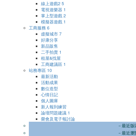
線上遊戲2
5
電視遊樂器
1
掌上型遊戲
2
模擬器遊戲
1
工商服務
6
虛擬城市
7
好康分享
新品販售
二手拍賣
1
租屋&找屋
工商建議區
1
站務專區
10
最新活動
活動成果
數位造型
心情日記
個人圖庫
新人報到練習
論壇問題建議
1
榮會及電子報討論
－最近版
－最近瀏