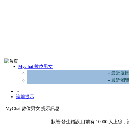
MyChat 數位男女
－最近版
－最近瀏
»
論壇提示
MyChat 數位男女 提示訊息
狀態:發生錯誤,目前有 10000 人上線