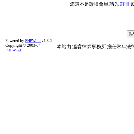
您還不是論壇會員,請先
註冊
Powered by
PHPWind
v1.3.6
Copyright © 2003-04
本站由
瀛睿律師事務所
擔任常年法律
PHPWind