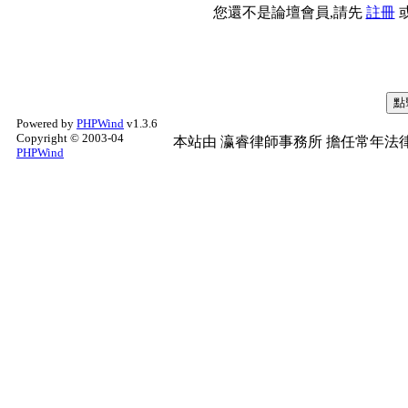
您還不是論壇會員,請先
註冊
Powered by
PHPWind
v1.3.6
Copyright © 2003-04
本站由
瀛睿律師事務所
擔任常年法律
PHPWind