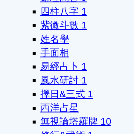
四柱八字
1
紫微斗數
1
姓名學
手面相
易經占卜
1
風水研討
1
擇日&三式
1
西洋占星
無視論塔羅牌
10