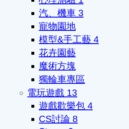
汽、機車
3
寵物園地
模型&手工藝
4
花卉園藝
魔術方塊
獨輪車專區
電玩遊戲
13
遊戲歡樂包
4
CS討論
8