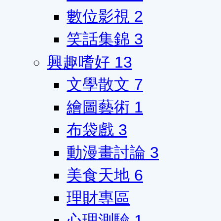
數位影視
2
笑話集錦
3
興趣嗜好
13
文學散文
7
繪圖藝術
1
布袋戲
3
動漫畫討論
3
美食天地
6
理財專區
心理測驗
1