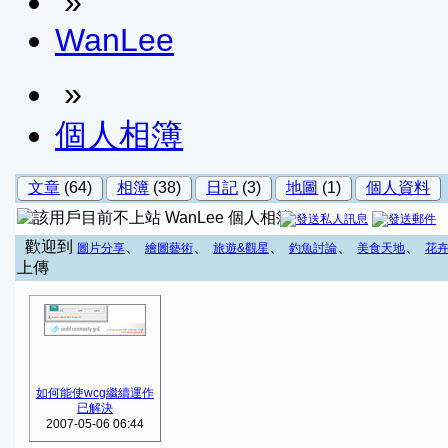
»
WanLee
»
個人相簿
文章
(64)
相簿
(38)
日記
(3)
地圖
(1)
個人資料
WanLee 個人相簿
歡迎到
、
、
、
、
、
圖片分享
繪圖藝術
旅遊&觀星
釣魚討論
美食天地
花
上傳
如何能使wcg繼續運作
已解決
2007-05-06 06:44