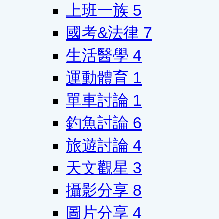
上班一族
5
國考&法律
7
生活醫學
4
運動體育
1
單車討論
1
釣魚討論
6
旅遊討論
4
天文觀星
3
攝影分享
8
圖片分享
4