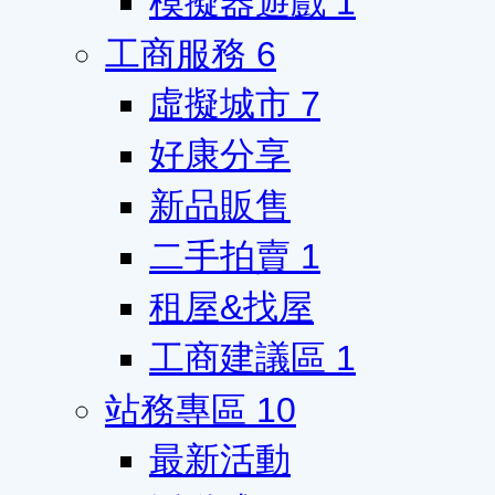
模擬器遊戲
1
工商服務
6
虛擬城市
7
好康分享
新品販售
二手拍賣
1
租屋&找屋
工商建議區
1
站務專區
10
最新活動