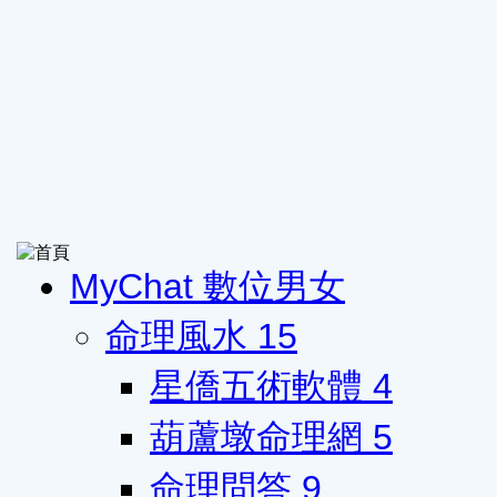
MyChat 數位男女
命理風水
15
星僑五術軟體
4
葫蘆墩命理網
5
命理問答
9