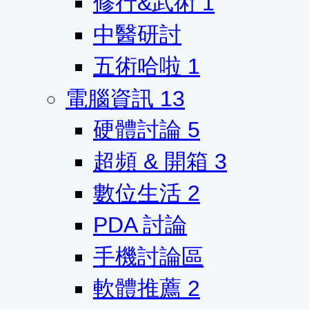
修行&武術
1
中醫研討
五術哈啦
1
電腦資訊
13
硬體討論
5
超頻 & 開箱
3
數位生活
2
PDA 討論
手機討論區
軟體推薦
2