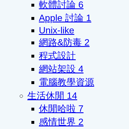
軟體討論
6
Apple 討論
1
Unix-like
網路&防毒
2
程式設計
網站架設
4
電腦教學資源
生活休閒
14
休閒哈啦
7
感情世界
2