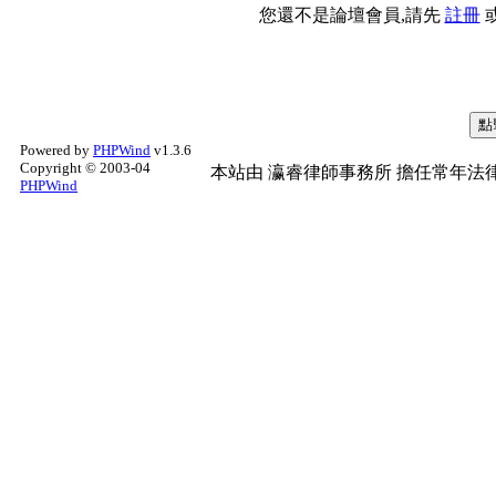
您還不是論壇會員,請先
註冊
Powered by
PHPWind
v1.3.6
Copyright © 2003-04
本站由
瀛睿律師事務所
擔任常年法律
PHPWind