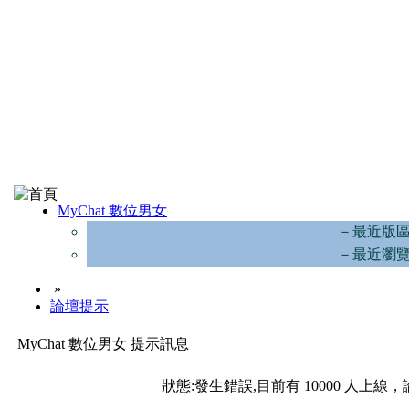
MyChat 數位男女
－最近版
－最近瀏
»
論壇提示
MyChat 數位男女 提示訊息
狀態:發生錯誤,目前有 10000 人上線