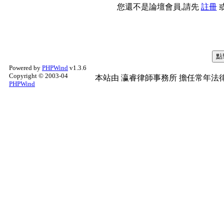
您還不是論壇會員,請先
註冊
Powered by
PHPWind
v1.3.6
Copyright © 2003-04
本站由
瀛睿律師事務所
擔任常年法律
PHPWind