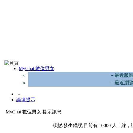
MyChat 數位男女
－最近版
－最近瀏
»
論壇提示
MyChat 數位男女 提示訊息
狀態:發生錯誤,目前有 10000 人上線