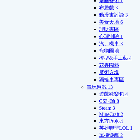
繪圖藝術
1
布袋戲
3
動漫畫討論
3
美食天地
6
理財專區
心理測驗
1
汽、機車
3
寵物園地
模型&手工藝
4
花卉園藝
魔術方塊
獨輪車專區
電玩遊戲
13
遊戲歡樂包
4
CS討論
8
Steam
3
MineCraft
2
東方Project
英雄聯盟LOL
1
單機遊戲
2