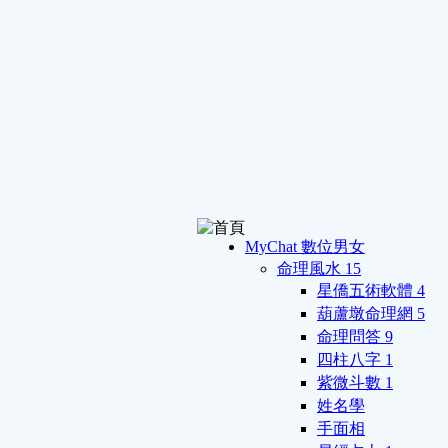
MyChat 數位男女
命理風水
15
星僑五術軟體
4
葫蘆墩命理網
5
命理問答
9
四柱八字
1
紫微斗數
1
姓名學
手面相