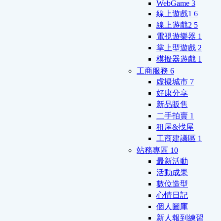
WebGame
3
線上遊戲1
6
線上遊戲2
5
電視遊樂器
1
掌上型遊戲
2
模擬器遊戲
1
工商服務
6
虛擬城市
7
好康分享
新品販售
二手拍賣
1
租屋&找屋
工商建議區
1
站務專區
10
最新活動
活動成果
數位造型
心情日記
個人圖庫
新人報到練習