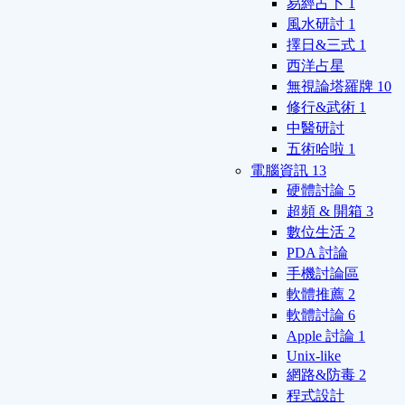
易經占卜
1
風水研討
1
擇日&三式
1
西洋占星
無視論塔羅牌
10
修行&武術
1
中醫研討
五術哈啦
1
電腦資訊
13
硬體討論
5
超頻 & 開箱
3
數位生活
2
PDA 討論
手機討論區
軟體推薦
2
軟體討論
6
Apple 討論
1
Unix-like
網路&防毒
2
程式設計