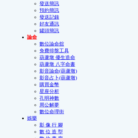
發送簡訊
預約簡訊
發送記錄
好友通訊
罐頭簡訊
論命
數位論命舘
免費排盤工具
葫蘆墩 優生造命
葫蘆墩 八字命書
影音論命(葫蘆墩)
影音占卜(葫蘆墩)
購買金幣
星座分析
孔明神數
周公解夢
數位命理街
娛樂
影 像 行 腳
數 位 造 型