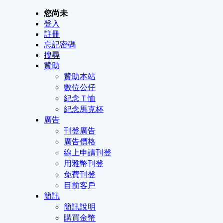
您尚未
登入
註冊
忘記密碼
搜尋
贊助
贊助本站
數位公仔
紀念Ｔ恤
紀念馬克杯
廣告
刊登廣告
廣告價格
線上申請刊登
用雅幣刊登
免費刊登
目前客戶
簡訊
簡訊說明
購買金幣