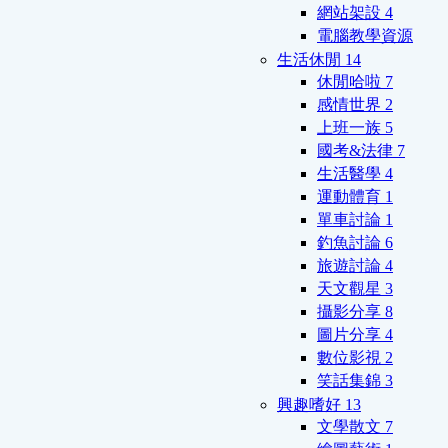
網站架設
4
電腦教學資源
生活休閒
14
休閒哈啦
7
感情世界
2
上班一族
5
國考&法律
7
生活醫學
4
運動體育
1
單車討論
1
釣魚討論
6
旅遊討論
4
天文觀星
3
攝影分享
8
圖片分享
4
數位影視
2
笑話集錦
3
興趣嗜好
13
文學散文
7