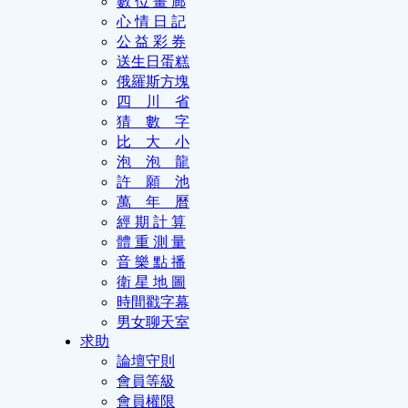
數 位 畫 廊
心 情 日 記
公 益 彩 券
送生日蛋糕
俄羅斯方塊
四 川 省
猜 數 字
比 大 小
泡 泡 龍
許 願 池
萬 年 曆
經 期 計 算
體 重 測 量
音 樂 點 播
衛 星 地 圖
時間戳字幕
男女聊天室
求助
論壇守則
會員等級
會員權限