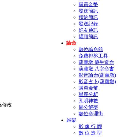
購買金幣
發送簡訊
預約簡訊
發送記錄
好友通訊
罐頭簡訊
論命
數位論命舘
免費排盤工具
葫蘆墩 優生造命
葫蘆墩 八字命書
影音論命(葫蘆墩)
影音占卜(葫蘆墩)
購買金幣
星座分析
孔明神數
周公解夢
數位命理街
娛樂
影 像 行 腳
數 位 造 型