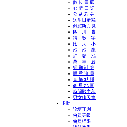
數 位 畫 廊
心 情 日 記
公 益 彩 券
送生日蛋糕
俄羅斯方塊
四 川 省
猜 數 字
比 大 小
泡 泡 龍
許 願 池
萬 年 曆
經 期 計 算
體 重 測 量
音 樂 點 播
衛 星 地 圖
時間戳字幕
男女聊天室
求助
論壇守則
會員等級
會員權限