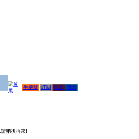
手機版
訂閱
地圖
簡體
 ,請稍後再來!