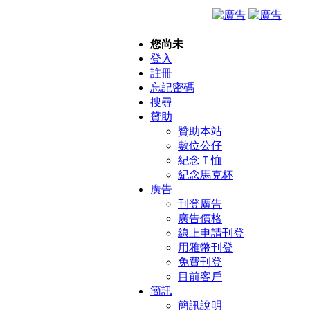
您尚未
登入
註冊
忘記密碼
搜尋
贊助
贊助本站
數位公仔
紀念Ｔ恤
紀念馬克杯
廣告
刊登廣告
廣告價格
線上申請刊登
用雅幣刊登
免費刊登
目前客戶
簡訊
簡訊說明