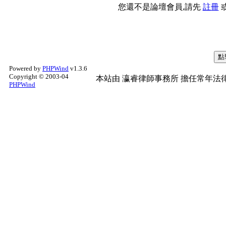
您還不是論壇會員,請先
註冊
Powered by
PHPWind
v1.3.6
Copyright © 2003-04
本站由
瀛睿律師事務所
擔任常年法律
PHPWind