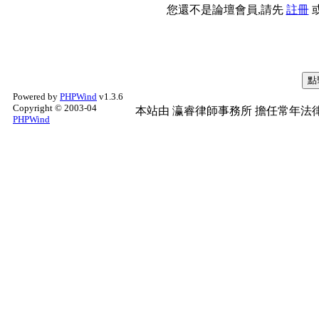
您還不是論壇會員,請先
註冊
Powered by
PHPWind
v1.3.6
Copyright © 2003-04
本站由
瀛睿律師事務所
擔任常年法律
PHPWind