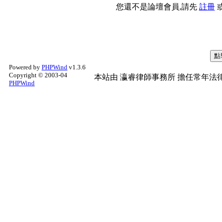
您還不是論壇會員,請先
註冊
Powered by
PHPWind
v1.3.6
Copyright © 2003-04
本站由
瀛睿律師事務所
擔任常年法律
PHPWind