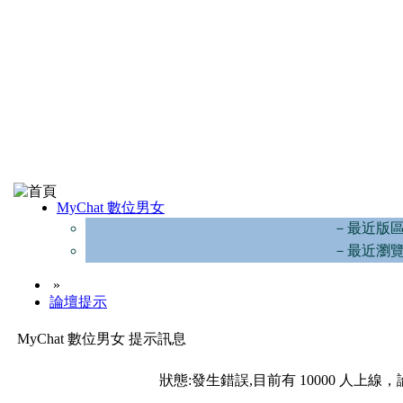
MyChat 數位男女
－最近版
－最近瀏
»
論壇提示
MyChat 數位男女 提示訊息
狀態:發生錯誤,目前有 10000 人上線